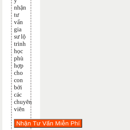
ý
nhận
tư
vấn
gia
sư lộ
trình
học
phù
hợp
cho
con
bởi
các
chuyên
viên