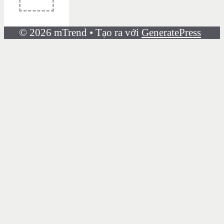
© 2026 mTrend
• Tạo ra với
GeneratePress