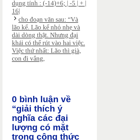
dụng tính : (-14)+6; | -5 | + |
16|
cho đoạn văn sau: “Và
lão kể. Lão kể nhỏ nhẹ và
dài dòng thật. Nhưng đại
khái có thể rút vào hai việc.
Việc thứ nhất: Lão thì già,
con đi vắng,
0 bình luận về
“giải thích ý
nghĩa các đại
lượng có mặt
trong công thức