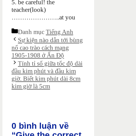
5. be careful! the
teacher(look)
…………………..at you
Danh mục
Tiếng Anh
Sự kiện nào dẫn tới bùng
nổ cao trào cách mạng
1905-1908 ở Ấn Độ
Tính tỉ số giữa tốc độ dài
đầu kim phút và đầu kim
giờ. Biết kim phút dài 8cm
kim giờ là 5cm
0 bình luận về
“Give the correct