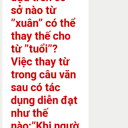
sở nào từ
”xuân” có thể
thay thế cho
từ ”tuổi”?
Việc thay từ
trong câu văn
sau có tác
dụng diễn đạt
như thế
nào:”Khi ngườ