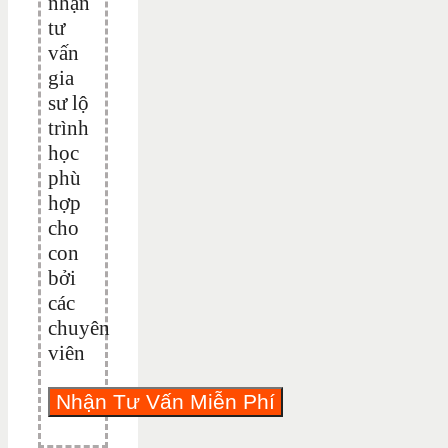
nhận
tư
vấn
gia
sư lộ
trình
học
phù
hợp
cho
con
bởi
các
chuyên
viên