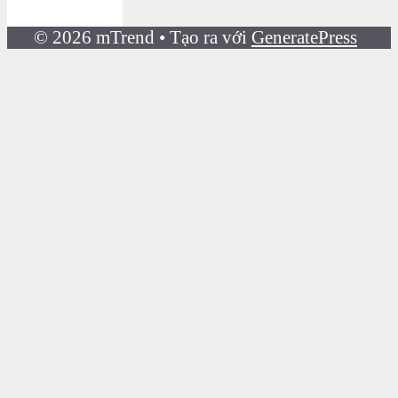
© 2026 mTrend
• Tạo ra với
GeneratePress