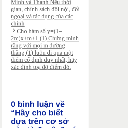
Minh và Thanh Nêu thời
gian, chính sách đối nội, đối
ngoại và tác dụng của các
chính
Cho hàm số y=(1–
2m)x+m+1 (1) Chứng minh
rằng với mọi m đường
thẳng (1) luôn đi qua một
điểm cố định duy nhất, hãy
xác định toạ độ điểm đó.
0 bình luận về
“Hãy cho biết
dựa trên cơ sở