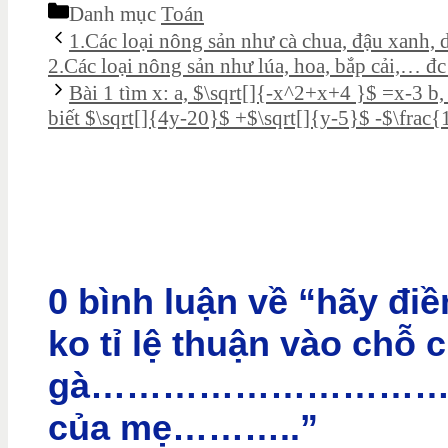
Danh mục
Toán
1.Các loại nông sản như cà chua, đậu xanh,
2.Các loại nông sản như lúa, hoa, bắp cải,… đc
Bài 1 tìm x: a, $\sqrt[]{-x^2+x+4 }$ =x-3 b,
biết $\sqrt[]{4y-20}$ +$\sqrt[]{y-5}$ -$\frac
0 bình luận về “hãy điề
ko tỉ lệ thuận vào chỗ
gà…………………………….với
của mẹ………..”