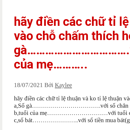
hãy điền các chữ tỉ lệ
vào chỗ chấm thích h
gà…………………………….với
của mẹ………..
18/07/2021
Bởi
Kaylee
hãy điền các chữ tỉ lệ thuận và ko tỉ lệ thuận 
a,Số gà…………………………….với số chân 
b,tuổi của mẹ…………………………với tuổi c
c,số bát…………………..với số tiền mua bát(giá t