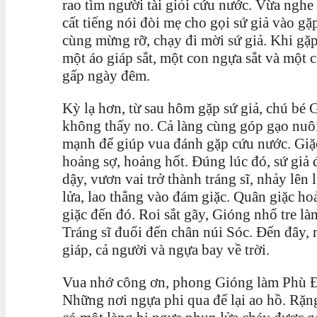
rao tìm người tài giỏi cứu nước. Vừa nghe
cất tiếng nói đòi mẹ cho gọi sứ giả vào gặ
cùng mừng rỡ, chạy đi mời sứ giả. Khi gặp
một áo giáp sắt, một con ngựa sắt và một c
gấp ngày đêm.
Kỳ lạ hơn, từ sau hôm gặp sứ giả, chú bé
không thấy no. Cả làng cùng góp gạo nuô
mạnh để giúp vua đánh gặp cứu nước. Giặc 
hoảng sợ, hoảng hốt. Đúng lúc đó, sứ gi
dậy, vươn vai trở thành tráng sĩ, nhảy lên
lửa, lao thẳng vào đám giặc. Quân giặc ho
giặc đến đó. Roi sắt gãy, Gióng nhổ tre l
Tráng sĩ đuổi đến chân núi Sóc. Đến đây, 
giáp, cả người và ngựa bay về trời.
Vua nhớ công ơn, phong Gióng làm Phù Đổ
Những nơi ngựa phi qua để lại ao hồ. Rặn