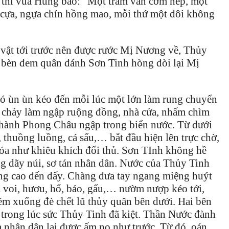
ì thì vua Hùng bảo: “Một trăm ván cơm nếp, một
n cựa, ngựa chín hồng mao, mỗi thứ một đôi không
 vật tới trước nên được rước Mị Nương về, Thủy
 bèn đem quân đánh Sơn Tinh hòng đòi lại Mị
ió ùn ùn kéo đến mỗi lúc một lớn làm rung chuyển
n chảy làm ngập ruộng đồng, nhà cửa, nhấm chìm
 thành Phong Châu ngập trong biển nước. Từ dưới
 thuồng luồng, cá sấu,… bắt đầu hiện lên trực chờ,
óa như khiêu khích đối thủ. Sơn TInh không hề
ng dãy núi, sơ tán nhân dân. Nước của Thủy Tinh
âng cao đến đấy. Chàng đưa tay ngang miệng huýt
là voi, hươu, hổ, báo, gấu,… nườm nượp kéo tới,
m xuống đè chết lũ thủy quân bên dưới. Hai bên
trong lúc sức Thủy Tinh đã kiệt. Thần Nước đành
à nhân dân lại được ấm no như trước. Từ đó, oán