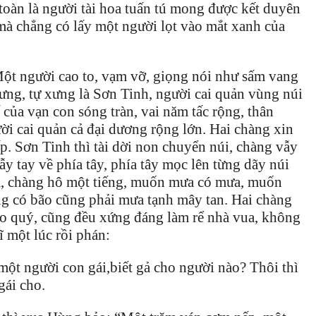
toàn là người tài hoa tuấn tú mong được kết duyên
à chẳng có lấy một người lọt vào mắt xanh của
Một người cao to, vạm vỡ, giọng nói như sấm vang
ưng, tự xưng là Sơn Tinh, người cai quản vùng núi
 của vạn con sóng tràn, vai năm tấc rộng, thân
ười cai quản cả đại dương rộng lớn. Hai chàng xin
ấp. Sơn Tinh thì tài dời non chuyển núi, chàng vẫy
ẫy tay về phía tây, phía tây mọc lên từng dãy núi
m, chàng hô một tiếng, muốn mưa có mưa, muốn
ang có bão cũng phải mưa tạnh mây tan. Hai chàng
 cao quý, cũng đều xứng đáng làm rể nhà vua, không
ĩ một lúc rồi phán:
 một người con gái,biết gả cho người nào? Thôi thì
gái cho.