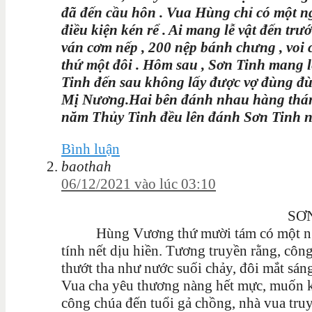
đã đến cầu hôn . Vua Hùng chỉ có một 
điều kiện kén rể . Ai mang lễ vật đến tr
ván cơm nếp , 200 nệp bánh chưng , voi ch
thứ một đôi . Hôm sau , Sơn Tinh mang lễ 
Tinh đến sau không lấy được vợ đùng đ
Mị Nương.Hai bên đánh nhau hàng tháng t
năm Thủy Tinh đều lên đánh Sơn Tinh 
Bình luận
baothah
06/12/2021 vào lúc 03:10
SƠN TINH
Hùng Vương thứ mười tám có một người
tính nết dịu hiền. Tương truyền rằng, công
thướt tha như nước suối chảy, đôi mắt sáng
Vua cha yêu thương nàng hết mực, muốn 
công chúa đến tuổi gả chồng, nhà vua tru