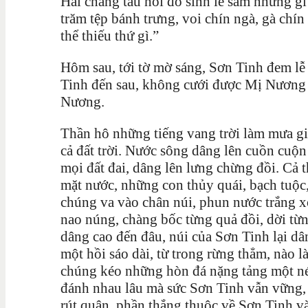
Hai chàng tâu hỏi đồ sính lễ sắm những g
trăm tệp bánh trưng, voi chín ngà, gà chí
thể thiếu thứ gì.”
Hôm sau, tới tờ mờ sáng, Sơn Tinh đem lễ
Tinh đến sau, không cưới được Mị Nương
Nương.
Thần hô những tiếng vang trời làm mưa g
cả đất trời. Nước sông dâng lên cuồn cuộ
mọi đất đai, dâng lên lưng chừng đồi. Cả
mặt nước, những con thủy quái, bạch tuộc,
chúng va vào chân núi, phun nước trắng x
nao núng, chàng bốc từng quả đồi, dời từ
dâng cao đến đâu, núi của Sơn Tinh lại d
một hồi sáo dài, từ trong rừng thẳm, nào 
chúng kéo những hòn đá nặng tảng một né
đánh nhau lâu mà sức Sơn Tinh vẫn vững, 
rút quân, phần thắng thuộc về Sơn Tinh v