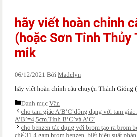
hãy viết hoàn chỉnh 
(hoặc Sơn Tinh Thủy 
mik
06/12/2021
Bởi
Madelyn
hãy viết hoàn chỉnh câu chuyện Thánh Gióng 
Danh mục
Văn
cho tam giác A’B’C’đồng dạng với tam 
A’B’=4,5cm.Tính B’C’và A’C’
cho benzen tác dụng với brom tạo ra brom b
chế 31,4 gam brom benzen, biết hiệu suất phả