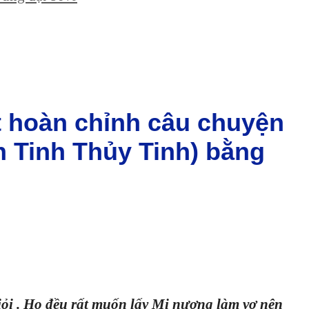
ết hoàn chỉnh câu chuyện
 Tinh Thủy Tinh) bằng
iỏi . Họ đều rất muốn lấy Mị nương làm vợ nên