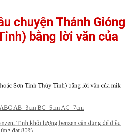
câu chuyện Thánh Gióng
Tinh) bằng lời văn của
(hoặc Sơn Tinh Thủy Tinh) bằng lời văn của mik
giác ABC AB=3cm BC=5cm AC=7cm
enzen. Tính khối lượng benzen cần dùng để điều
n ứng đạt 80%