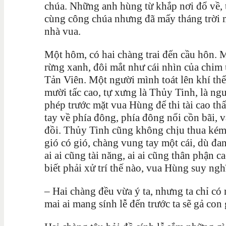
chúa. Những anh hùng từ khắp nơi đổ về, 
cùng công chúa nhưng đã mấy tháng trời m
nhà vua.
Một hôm, có hai chàng trai đến cầu hôn. 
rừng xanh, đôi mắt như cái nhìn của chim 
Tản Viên. Một người mình toát lên khí thế
mười tấc cao, tự xưng là Thủy Tinh, là ng
phép trước mặt vua Hùng để thi tài cao th
tay về phía đông, phía đông nổi cồn bãi, v
đồi. Thủy Tinh cũng không chịu thua ké
gió có gió, chàng vung tay một cái, dù đ
ai ai cũng tài năng, ai ai cũng thân phận
biết phải xử trí thế nào, vua Hùng suy ngh
– Hai chàng đều vừa ý ta, nhưng ta chỉ có
mai ai mang sính lễ đến trước ta sẽ gả con 