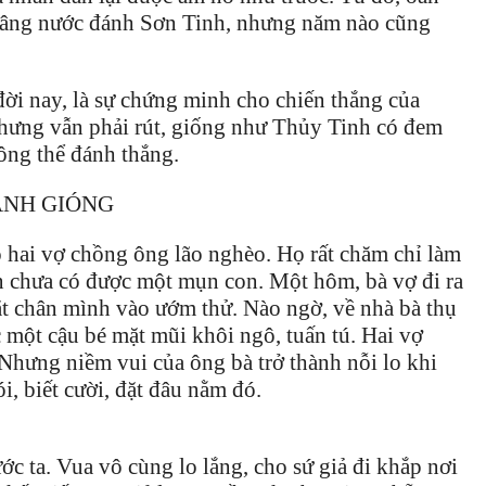
 dâng nước đánh Sơn Tinh, nhưng năm nào cũng
đời nay, là sự chứng minh cho chiến thắng của
nhưng vẫn phải rút, giống như Thủy Tinh có đem
ông thể đánh thắng.
ÓNG
 hai vợ chồng ông lão nghèo. Họ rất chăm chỉ làm
n chưa có được một mụn con. Một hôm, bà vợ đi ra
ặt chân mình vào ướm thử. Nào ngờ, về nhà bà thụ
c một cậu bé mặt mũi khôi ngô, tuấn tú. Hai vợ
Nhưng niềm vui của ông bà trở thành nỗi lo khi
i, biết cười, đặt đâu nằm đó.
c ta. Vua vô cùng lo lắng, cho sứ giả đi khắp nơi