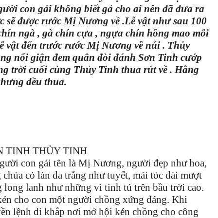
người con gái không biết gả cho ai nên đã đưa ra
ước sẽ được rước Mị Nương về .Lễ vật như sau 100
ín ngà , gà chín cựa , ngựa chín hồng mao mỗi
vật đến trước rước Mị Nương về núi . Thủy
ùng nổi giận đem quân đòi đánh Sơn Tinh cướp
rời cuối cùng Thủy Tinh thua rút về . Hằng
nhưng đều thua.
 THỦY TINH
 con gái tên là Mị Nương, người đẹp như hoa,
 chúa có làn da trắng như tuyết, mái tóc dài mượt
 long lanh như những vì tinh tú trên bầu trời cao.
kén cho con một người chồng xứng đáng. Khi
yền lệnh đi khắp nơi mở hội kén chồng cho công