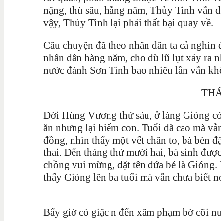
nặng, thù sâu, hằng năm, Thủy Tinh vẫn
vậy, Thủy Tinh lại phải thất bại quay về.
Câu chuyện đã theo nhân dân ta cả nghìn 
nhân dân hàng năm, cho dù lũ lụt xảy ra 
nước đánh Sơn Tinh bao nhiêu lần vẫn kh
THÁNH GI
Đời Hùng Vương thứ sáu, ở làng Gióng có
ăn nhưng lại hiếm con. Tuổi đã cao mà vẫ
đồng, nhìn thấy một vết chân to, bà bèn đ
thai. Đến tháng thứ mười hai, bà sinh đượ
chồng vui mừng, đặt tên đứa bé là Gióng. 
thấy Gióng lên ba tuổi mà vẫn chưa biết nó
Bấy giờ có giặc n đến xâm phạm bờ cõi nướ