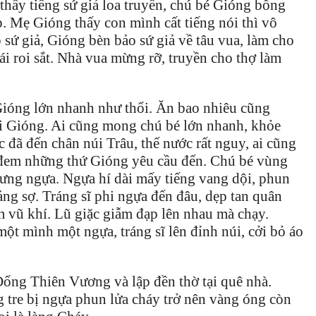
 thấy tiếng sứ giả loa truyền, chú bé Gióng bỗng
p. Mẹ Gióng thấy con mình cất tiếng nói thì vô
 sứ giả, Gióng bèn bảo sứ giả về tâu vua, làm cho
ái roi sắt. Nhà vua mừng rỡ, truyền cho thợ làm
 Gióng lớn nhanh như thổi. Ăn bao nhiêu cũng
i Gióng. Ai cũng mong chú bé lớn nhanh, khỏe
đã đến chân núi Trâu, thế nước rất nguy, ai cũng
ả đem những thứ Gióng yêu cầu đến. Chú bé vùng
 lưng ngựa. Ngựa hí dài mấy tiếng vang dội, phun
ảng sợ. Tráng sĩ phi ngựa đến đâu, dẹp tan quân
àm vũ khí. Lũ giặc giẫm đạp lên nhau mà chạy.
một mình một ngựa, tráng sĩ lên đỉnh núi, cởi bỏ áo
ng Thiên Vương và lập đền thờ tại quê nhà.
g tre bị ngựa phun lửa cháy trở nên vàng óng còn