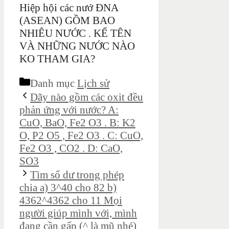
Hiệp hội các nướ ĐNA
(ASEAN) GỒM BAO
NHIÊU NƯỚC . KỂ TÊN
VÀ NHỮNG NƯỚC NÀO
KO THAM GIA?
Danh mục
Lịch sử
Dãy nào gồm các oxit đều
phản ứng với nước? A:
CuO, BaO, Fe2 O3 . B: K2
O, P2 O5 , Fe2 O3 . C: CuO,
Fe2 O3 , CO2 . D: CaO,
SO3
Tìm số dư trong phép
chia a) 3^40 cho 82 b)
4362^4362 cho 11 Mọi
người giúp mình với, mình
đang cần gấp (^ là mũ nhé)