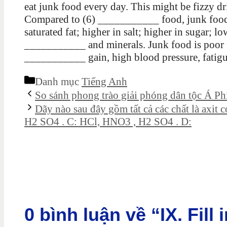
eat junk food every day. This might be fizzy 
Compared to (6) ___________ food, junk food is
saturated fat; higher in salt; higher in sugar; lo
___________ and minerals. Junk food is poor f
___________ gain, high blood pressure, fatigu
Danh mục
Tiếng Anh
So sánh phong trào giải phóng dân tộc Á Ph
Dãy nào sau đây gồm tất cả các chất là axi
H2 SO4 . C: HCl, HNO3 , H2 SO4 . D:
0 bình luận về “IX. Fill