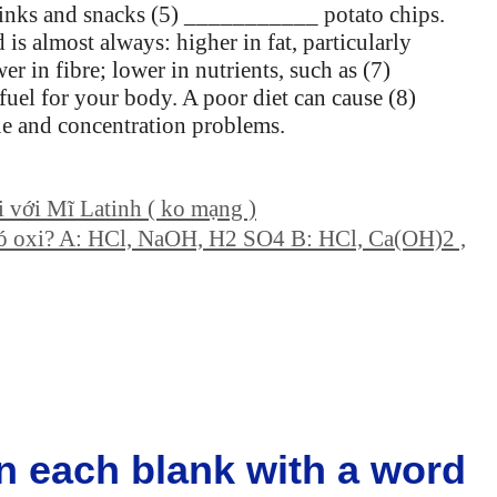
drinks and snacks (5) ___________ potato chips.
 almost always: higher in fat, particularly
wer in fibre; lower in nutrients, such as (7)
uel for your body. A poor diet can cause (8)
e and concentration problems.
i với Mĩ Latinh ( ko mạng )
t có oxi? A: HCl, NaOH, H2 SO4 B: HCl, Ca(OH)2 ,
 in each blank with a word