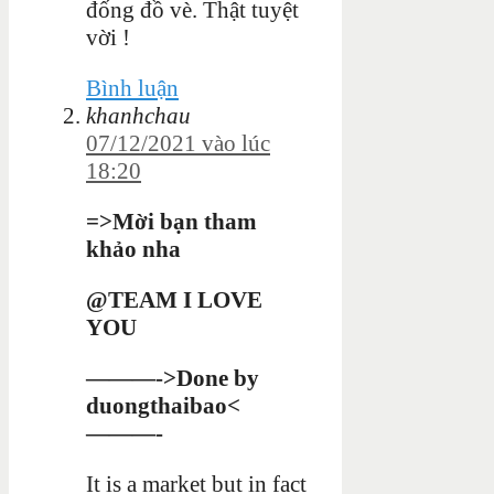
đống đồ vè. Thật tuyệt
vời !
Bình luận
khanhchau
07/12/2021 vào lúc
18:20
=>Mời bạn tham
khảo nha
@TEAM I LOVE
YOU
———->Done by
duongthaibao<
———-
It is a market but in fact