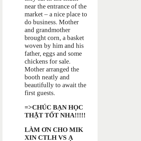
near the entrance of the
market – a nice place to
do business. Mother
and grandmother
brought corn, a basket
woven by him and his
father, eggs and some
chickens for sale.
Mother arranged the
booth neatly and
beautifully to await the
first guests.
=>CHÚC BẠN HỌC
THẬT TỐT NHA!!!!!
LÀM ƠN CHO MIK
XIN CTLH VS Ạ