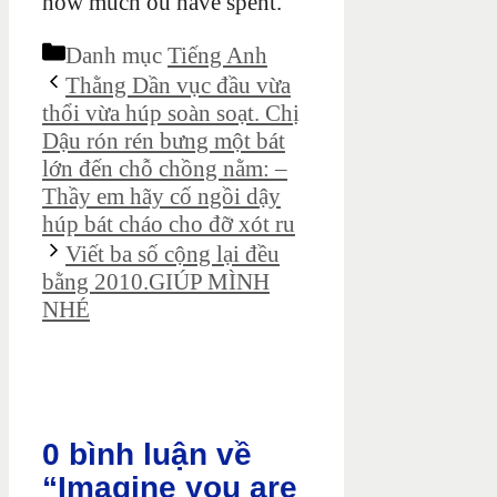
how much ou have spent.
Danh mục
Tiếng Anh
Thằng Dần vục đầu vừa
thổi vừa húp soàn soạt. Chị
Dậu rón rén bưng một bát
lớn đến chỗ chồng nằm: –
Thầy em hãy cố ngồi dậy
húp bát cháo cho đỡ xót ru
Viết ba số cộng lại đều
bằng 2010.GIÚP MÌNH
NHÉ
0 bình luận về
“Imagine you are