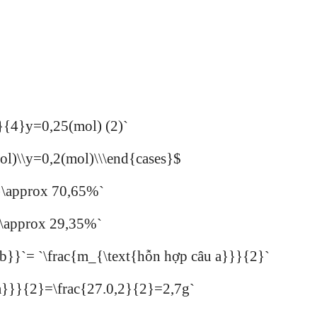
3}{4}y=0,25(mol) (2)`
mol)\\y=0,2(mol)\\\end{cases}$
}\approx 70,65%`
\approx 29,35%`
 b}}`= `\frac{m_{\text{hỗn hợp câu a}}}{2}`
 a}}}{2}=\frac{27.0,2}{2}=2,7g`