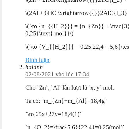
\(2Al + 6HCl\xrightarrow{{}}2AlC{l_3}
\( \to {n_{{H_2}}} = {n_{Zn}} + \frac{3
0,25{\text{ mol}}\)
\( \to {V_{{H_2}}} = 0,25.22,4 = 5,6{\text
Bình luận
haianh
02/08/2021 vào lúc 17:34
Cho `Zn`, `Al` lần lượt là `x, y` mol.
Ta có: `m_{Zn}+m_{Al}=18,4g`
`\to 65x+27y=18,4(1)`
`n_{O_2}=\frac{5,6}{22,4}=0,25(mol)`