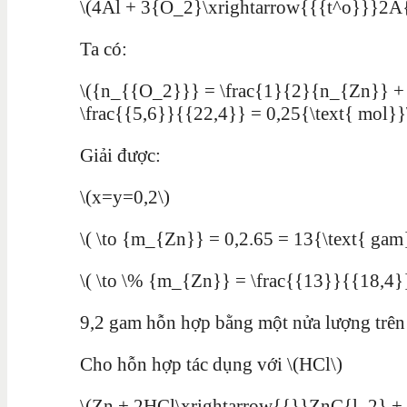
\(4Al + 3{O_2}\xrightarrow{{{t^o}}}2A
Ta có:
\({n_{{O_2}}} = \frac{1}{2}{n_{Zn}} + 
\frac{{5,6}}{{22,4}} = 0,25{\text{ mol}}
Giải được:
\(x=y=0,2\)
\( \to {m_{Zn}} = 0,2.65 = 13{\text{ gam
\( \to \% {m_{Zn}} = \frac{{13}}{{18,4}
9,2 gam hỗn hợp bằng một nửa lượng trên c
Cho hỗn hợp tác dụng với \(HCl\)
\(Zn + 2HCl\xrightarrow{{}}ZnC{l_2} +