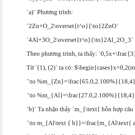
`a)` Phương trình:
`2Zn+O_2\overset{t^o}{\to}2ZnO`
`4Al+3O_2\overset{t^o}{\to}2Al_2O_3`
Theo phương trình, ta thấy: `0,5x+\frac{
Từ `(1), (2)` ta có: $\begin{cases}x=0,2(
`\to %m_{Zn}=\frac{65.0,2.100%}{18,4
`\to %m_{Al}=\frac{27.0,2.100%}{18,4}
`b)` Ta nhận thấy `m_{\text{ hỗn hợp câu
`\to m_{Al\text { b}}=\frac{m_{Al\text{