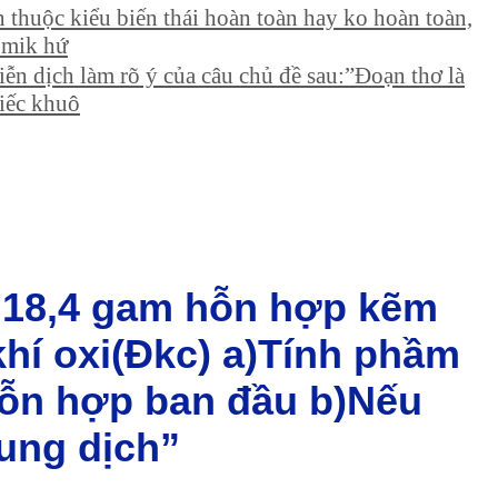
n thuộc kiểu biến thái hoàn toàn hay ko hoàn toàn,
, mik hứ
iễn dịch làm rõ ý của câu chủ đề sau:”Đoạn thơ là
tiếc khuô
t 18,4 gam hỗn hợp kẽm
 khí oxi(Đkc) a)Tính phầm
hỗn hợp ban đầu b)Nếu
ung dịch”