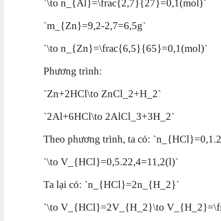
`\to n_{Al}=\frac{2,7}{27}=0,1(mol)`
`m_{Zn}=9,2-2,7=6,5g`
`\to n_{Zn}=\frac{6,5}{65}=0,1(mol)`
Phương trình:
`Zn+2HCl\to ZnCl_2+H_2`
`2Al+6HCl\to 2AlCl_3+3H_2`
Theo phương trình, ta có: `n_{HCl}=0,1.
`\to V_{HCl}=0,5.22,4=11,2(l)`
Ta lại có: `n_{HCl}=2n_{H_2}`
`\to V_{HCl}=2V_{H_2}\to V_{H_2}=\fr