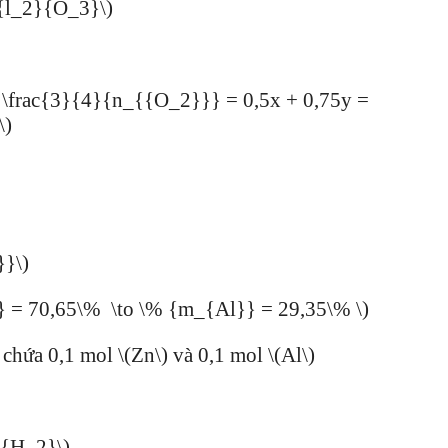
{l_2}{O_3}\)
\frac{3}{4}{n_{{O_2}}} = 0,5x + 0,75y =
\)
}}\)
} = 70,65\% \to \% {m_{Al}} = 29,35\% \)
hứa 0,1 mol \(Zn\) và 0,1 mol \(Al\)
 {H_2}\)