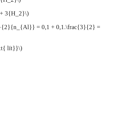
 + 3{H_2}\)
}{2}{n_{Al}} = 0,1 + 0,1.\frac{3}{2} =
{ lít}}\)