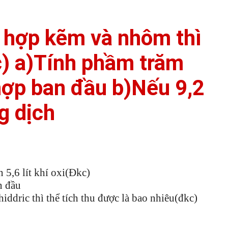
 hợp kẽm và nhôm thì
kc) a)Tính phầm trăm
hợp ban đầu b)Nếu 9,2
g dịch
5,6 lít khí oxi(Đkc)
n đầu
ddric thì thể tích thu được là bao nhiêu(đkc)