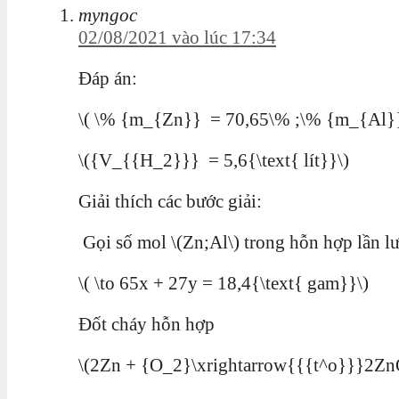
myngoc
02/08/2021 vào lúc 17:34
Đáp án:
\( \% {m_{Zn}} = 70,65\% ;\% {m_{Al}}
\({V_{{H_2}}} = 5,6{\text{ lít}}\)
Giải thích các bước giải:
Gọi số mol \(Zn;Al\) trong hỗn hợp lần lượ
\( \to 65x + 27y = 18,4{\text{ gam}}\)
Đốt cháy hỗn hợp
\(2Zn + {O_2}\xrightarrow{{{t^o}}}2Zn