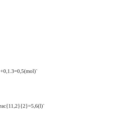
2+0,1.3=0,5(mol)`
ac{11,2}{2}=5,6(l)`