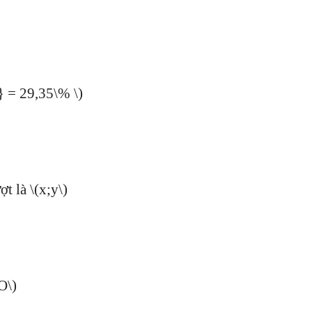
 = 29,35\% \)
t là \(x;y\)
O\)