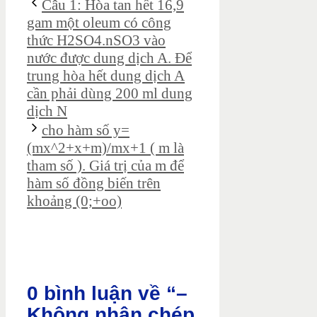
Câu 1: Hòa tan hết 16,9
gam một oleum có công
thức H2SO4.nSO3 vào
nước được dung dịch A. Để
trung hòa hết dung dịch A
cần phải dùng 200 ml dung
dịch N
cho hàm số y=
(mx^2+x+m)/mx+1 ( m là
tham số ). Giá trị của m để
hàm số đồng biến trên
khoảng (0;+oo)
0 bình luận về “–
Không nhận chép