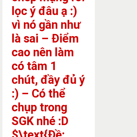
lọc ý đâu ạ :)
vì nó gần như
là sai – Điểm
cao nên làm
có tâm 1
chút, đầy đủ ý
:) – Có thể
chụp trong
SGK nhé :D
$\text{Đề: