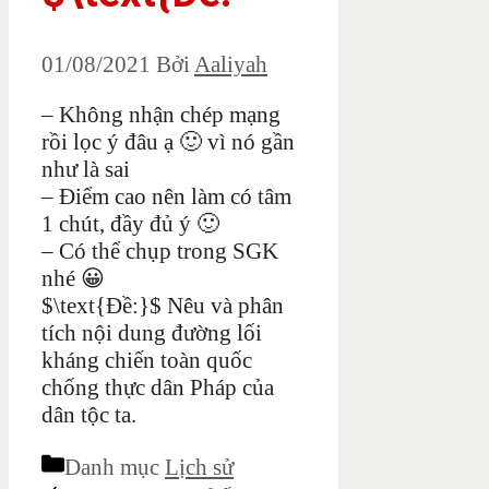
01/08/2021
Bởi
Aaliyah
– Không nhận chép mạng
rồi lọc ý đâu ạ 🙂 vì nó gần
như là sai
– Điểm cao nên làm có tâm
1 chút, đầy đủ ý 🙂
– Có thể chụp trong SGK
nhé 😀
$\text{Đề:}$ Nêu và phân
tích nội dung đường lối
kháng chiến toàn quốc
chống thực dân Pháp của
dân tộc ta.
Danh mục
Lịch sử