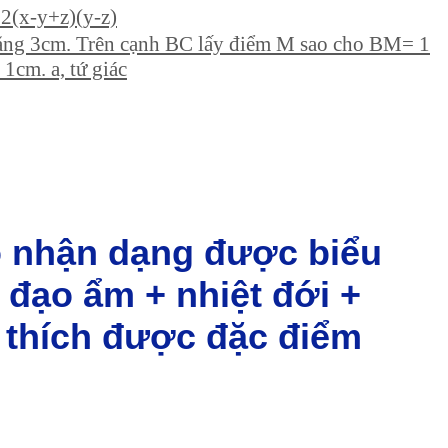
+2(x-y+z)(y-z)
ằng 3cm. Trên cạnh BC lấy điểm M sao cho BM= 1
1cm. a, tứ giác
ao nhận dạng được biểu
h đạo ẩm + nhiệt đới +
i thích được đặc điểm