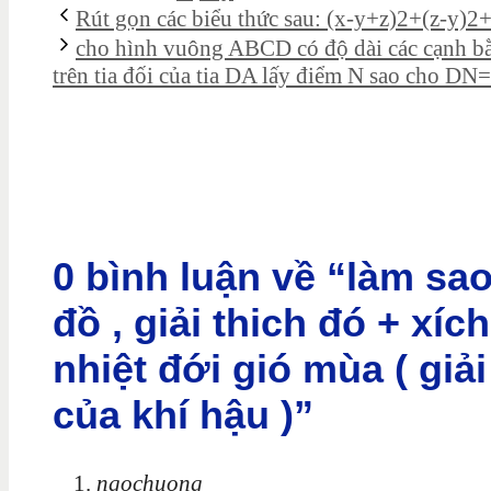
Rút gọn các biểu thức sau: (x-y+z)2+(z-y)2
cho hình vuông ABCD có độ dài các cạnh b
trên tia đối của tia DA lấy điểm N sao cho DN= 
0 bình luận về “làm s
đồ , giải thich đó + xíc
nhiệt đới gió mùa ( giả
của khí hậu )”
ngochuong