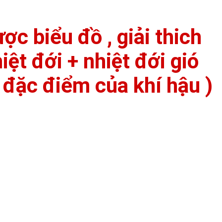
c biểu đồ , giải thich
iệt đới + nhiệt đới gió
 đặc điểm của khí hậu )