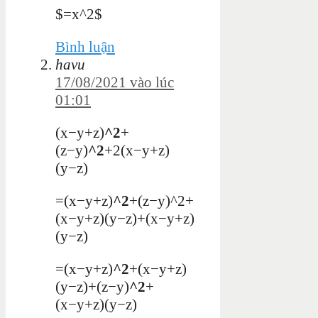
$=x^2$
Bình luận
havu
17/08/2021 vào lúc
01:01
(
x
−
y
+
z
)
^
2
+
(
z
−
y
)
^
2
+
2
(
x
−
y
+
z
)
(
y
−
z
)
=
(
x
−
y
+
z
)
^
2
+
(
z
−
y
)^
2
+
(
x
−
y
+
z
)
(
y
−
z
)
+
(
x
−
y
+
z
)
(
y
−
z
)
=
(
x
−
y
+
z
)
^
2
+
(
x
−
y
+
z
)
(
y
−
z
)
+
(
z
−
y
)
^
2
+
(
x
−
y
+
z
)
(
y
−
z)