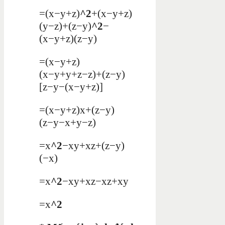
=
(
x
−
y
+
z
)
^
2
+
(
x
−
y
+
z
)
(
y
−
z
)
+
(
z
−
y
)
^
2
−
(
x
−
y
+
z
)
(
z
−
y
)
=
(
x
−
y
+
z
)
(
x
−
y
+
y
+
z
−
z
)
+
(
z
−
y
)
[
z
−
y
−
(
x
−
y
+
z
)
]
=
(
x
−
y
+
z
)
x
+
(
z
−
y
)
(
z
−
y
−
x
+
y
−
z
)
=
x
^
2
−
x
y
+
x
z
+
(
z
−
y
)
(
−
x
)
=
x
^
2
−
x
y
+
x
z
−
x
z
+
x
y
=
x
^
2