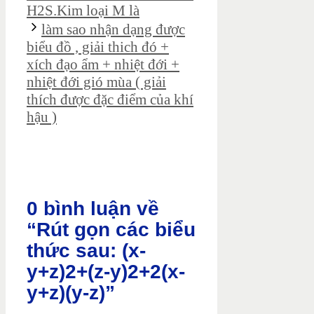
H2S.Kim loại M là
làm sao nhận dạng được
biểu đồ , giải thich đó +
xích đạo ẩm + nhiệt đới +
nhiệt đới gió mùa ( giải
thích được đặc điểm của khí
hậu )
0 bình luận về
“Rút gọn các biểu
thức sau: (x-
y+z)2+(z-y)2+2(x-
y+z)(y-z)”