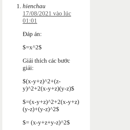
hienchau
17/08/2021 vào lúc
01:01
Đáp án:
$=x^2$
Giải thích các bước
giải:
$(x-y+z)^2+(z-
y)^2+2(x-y+z)(y-z)$
$=(x-y+z)^2+2(x-y+z)
(y-z)+(y-z)^2$
$= (x-y+z+y-z)^2$