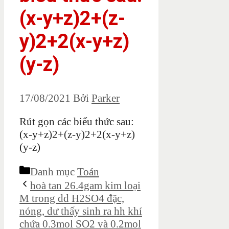
(x-y+z)2+(z-
y)2+2(x-y+z)
(y-z)
17/08/2021
Bởi
Parker
Rút gọn các biểu thức sau:
(x-y+z)2+(z-y)2+2(x-y+z)
(y-z)
Danh mục
Toán
hoà tan 26.4gam kim loại
M trong dd H2SO4 đặc,
nóng, dư thấy sinh ra hh khí
chứa 0.3mol SO2 và 0.2mol