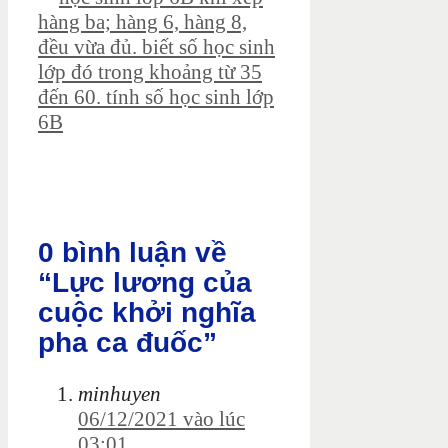
hàng ba; hàng 6, hàng 8,
đều vừa đủ. biết số học sinh
lớp đó trong khoảng từ 35
đến 60. tính số học sinh lớp
6B
0 bình luận về
“Lực lương của
cuộc khởi nghĩa
pha ca đuốc”
minhuyen
06/12/2021 vào lúc
03:01