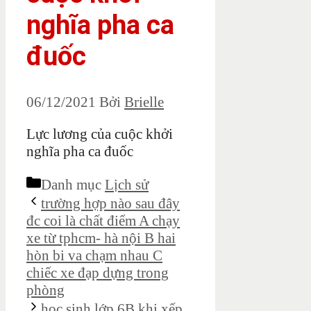
nghĩa pha ca
đuốc
06/12/2021
Bởi
Brielle
Lực lương của cuộc khởi
nghĩa pha ca đuốc
Danh mục
Lịch sử
trường hợp nào sau đây
đc coi là chất điểm A chạy
xe từ tphcm- hà nội B hai
hòn bi va chạm nhau C
chiếc xe đạp dựng trong
phòng
học sinh lớp 6B khi xếp