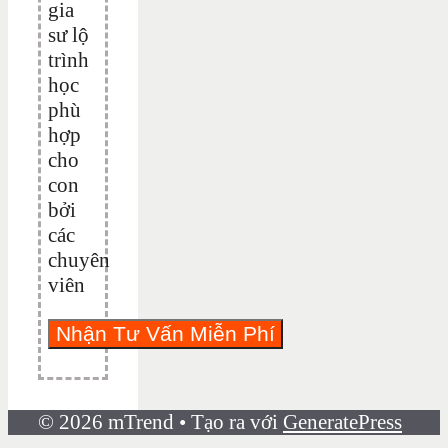
gia
sư lộ
trình
học
phù
hợp
cho
con
bởi
các
chuyên
viên
© 2026 mTrend
• Tạo ra với
GeneratePress