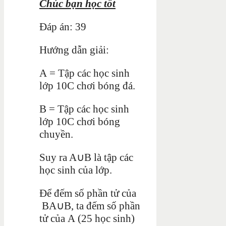
Chúc bạn học tốt
Đáp án: 39
Hướng dẫn giải:
A
= Tập các học sinh
lớp 10C chơi bóng đá.
B
= Tập các học sinh
lớp 10C chơi bóng
chuyền.
Suy ra
A
∪
B
là tập các
học sinh của lớp.
Để đếm số phần tử của
B
A
∪
B
, ta đếm số phần
tử của
A
(
2
5
học sinh)