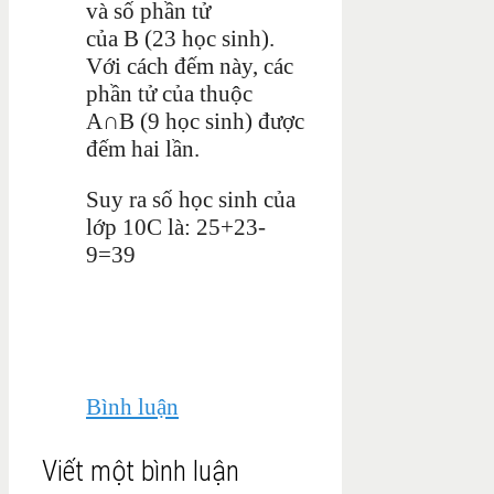
và số phần tử
của
B
(
23
học sinh).
Với cách đếm này, các
phần tử của thuộc
A
∩
B
(
9
học sinh) được
đếm hai lần.
Suy ra số học sinh của
lớp 10C là:
25+23-
9=39
Bình luận
Viết một bình luận