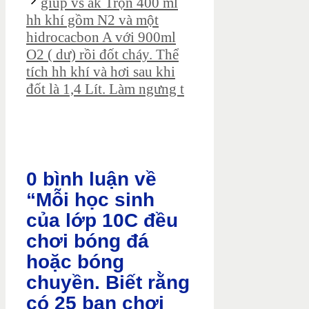
giúp vs ak Trộn 400 ml
hh khí gồm N2 và một
hidrocacbon A với 900ml
O2 ( dư) rồi đốt cháy. Thể
tích hh khí và hơi sau khi
đốt là 1,4 Lít. Làm ngưng t
0 bình luận về
“Mỗi học sinh
của lớp 10C đều
chơi bóng đá
hoặc bóng
chuyền. Biết rằng
có 25 bạn chơi