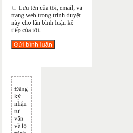
Lưu tên của tôi, email, và
trang web trong trình duyệt
này cho lần bình luận kế
tiếp của tôi.
Đăng
ký
nhận
tư
vấn
về lộ