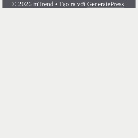
© 2026 mTrend
• Tạo ra với
GeneratePress