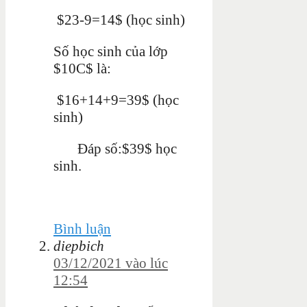
$23-9=14$ (học sinh)
Số học sinh của lớp
$10C$ là:
$16+14+9=39$ (học
sinh)
Đáp số:$39$ học
sinh.
Bình luận
diepbich
03/12/2021 vào lúc
12:54