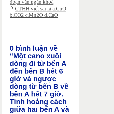
đoạn văn ngắn khoả
CTHH viết sai là a.CuO
b.CO2 c.Mn2O d.CaO
0 bình luận về
“Một cano xuôi
dòng đi từ bến A
đến bến B hết 6
giờ và ngược
dòng từ bến B về
bến A hết 7 giờ.
Tính hoảng cách
giữa hai bến A và