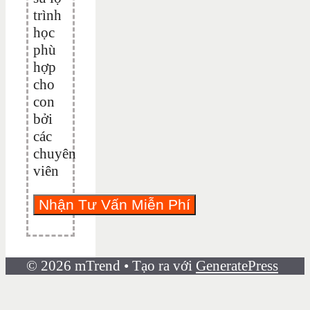
trình
học
phù
hợp
cho
con
bởi
các
chuyên
viên
© 2026 mTrend
• Tạo ra với
GeneratePress