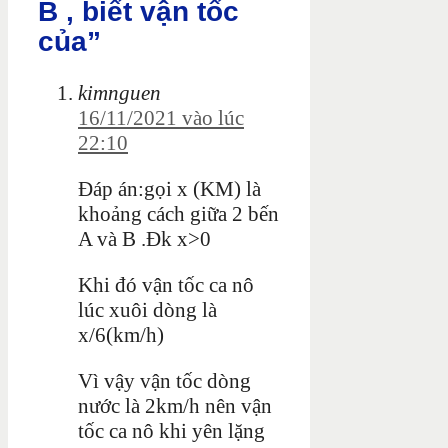
B , biết vận tốc
của”
kimnguen
16/11/2021 vào lúc
22:10
Đáp án:gọi x (KM) là
khoảng cách giữa 2 bến
A và B .Đk x>0
Khi đó vận tốc ca nô
lúc xuôi dòng là
x/6(km/h)
Vì vậy vận tốc dòng
nước là 2km/h nên vận
tốc ca nô khi yên lặng