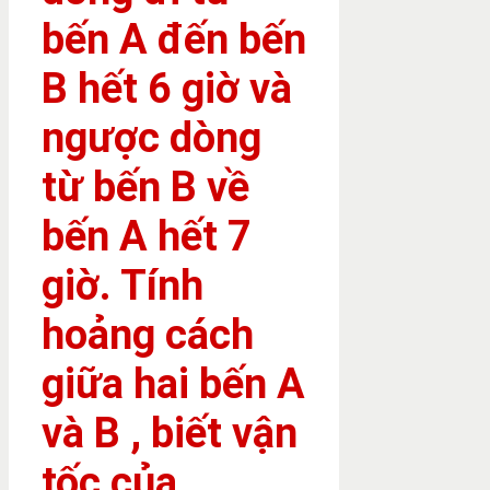
bến A đến bến
B hết 6 giờ và
ngược dòng
từ bến B về
bến A hết 7
giờ. Tính
hoảng cách
giữa hai bến A
và B , biết vận
tốc của