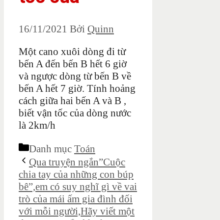
16/11/2021
Bởi
Quinn
Một cano xuôi dòng đi từ
bến A đến bến B hết 6 giờ
và ngược dòng từ bến B về
bến A hết 7 giờ. Tính hoảng
cách giữa hai bến A và B ,
biết vận tốc của dòng nước
là 2km/h
Danh mục
Toán
Qua truyện ngắn”Cuộc
chia tay của những con búp
bê”,em có suy nghĩ gì về vai
trò của mái ấm gia đình đối
với mỗi người,Hãy viết một