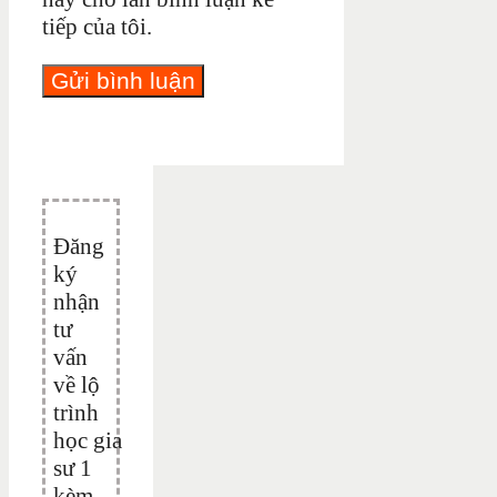
tiếp của tôi.
Đăng
ký
nhận
tư
vấn
về lộ
trình
học gia
sư 1
kèm