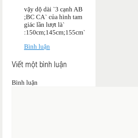
vậy dộ dài `3 cạnh AB
;BC CA` của hình tam
giác lần lượt là`
:150cm;145cm;155cm`
Bình luận
Viết một bình luận
Bình luận