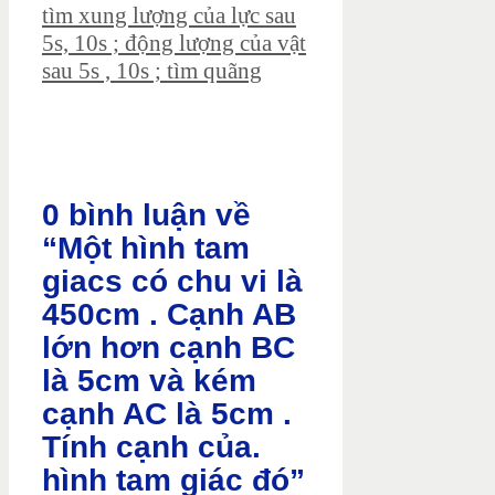
tìm xung lượng của lực sau
5s, 10s ; động lượng của vật
sau 5s , 10s ; tìm quãng
0 bình luận về
“Một hình tam
giacs có chu vi là
450cm . Cạnh AB
lớn hơn cạnh BC
là 5cm và kém
cạnh AC là 5cm .
Tính cạnh của.
hình tam giác đó”