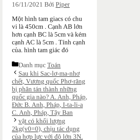
16/11/2021
Bởi
Piper
Một hình tam giacs có chu
vi là 450cm . Cạnh AB lớn
hơn cạnh BC là 5cm và kém
cạnh AC là 5cm . Tính cạnh
của. hình tam giác đó
Danh mục
Toán
Sau khi Sac-lơ-ma-nhơ
chết, Vương quốc Phơ-răng
bị phân tán thành những
quốc gia nào? A. Anh, Pháp,
Đức B. Anh, Pháp, I-ta-li-a
C. Anh, Pháp, Tây Ban
vật có khối lượng
2kg(v0=0), chịu tác dụng
của hợp lực với độ lớn 3N.