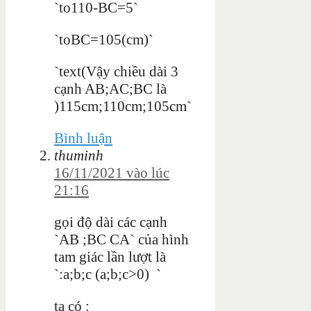
`to110-BC=5`
`toBC=105(cm)`
`text(Vậy chiều dài 3
cạnh AB;AC;BC là
)115cm;110cm;105cm`
Bình luận
thuminh
16/11/2021 vào lúc
21:16
gọi độ dài các cạnh
`AB ;BC CA` của hình
tam giác lần lượt là
`:a;b;c (a;b;c>0) `
ta có :