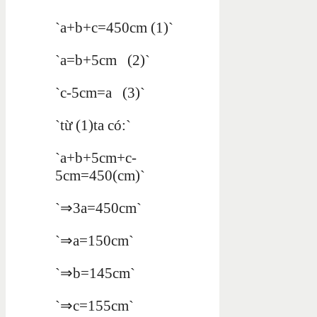
`a+b+c=450cm (1)`
`a=b+5cm (2)`
`c-5cm=a (3)`
`từ (1)ta có:`
`a+b+5cm+c-
5cm=450(cm)`
`⇒3a=450cm`
`⇒a=150cm`
`⇒b=145cm`
`⇒c=155cm`