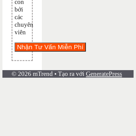
con
bởi
các
chuyên
viên
© 2026 mTrend
• Tạo ra với
GeneratePress