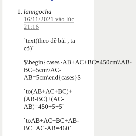
lanngocha
16/11/2021 vào lúc
21:16
`text(theo đề bài , ta
có)`
$\begin{cases}AB+AC+BC=450cm\\AB-
BC=5cm\\AC-
AB=5cm\end{cases}$
`to(AB+AC+BC)+
(AB-BC)+(AC-
AB)=450+5+5`
`toAB+AC+BC+AB-
BC+AC-AB=460`