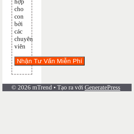
hợp
cho
con
bởi
các
chuyên
viên
© 2026 mTrend
• Tạo ra với
GeneratePress