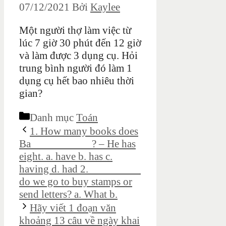
07/12/2021
Bởi
Kaylee
Một người thợ làm việc từ
lúc 7 giờ 30 phút đến 12 giờ
và làm được 3 dụng cụ. Hỏi
trung bình người đó làm 1
dụng cụ hết bao nhiêu thời
gian?
Danh mục
Toán
1. How many books does
Ba___________? – He has
eight. a. have b. has c.
having d. had 2. _________
do we go to buy stamps or
send letters? a. What b.
Hãy viết 1 đoạn văn
khoảng 13 câu về ngày khai