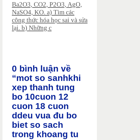
Ba2O3, CO2, P2O3, AgO,
NaSO4, KO. a) Tìm các
công thức hóa học sai và sửa
lại. b) Những c
0 bình luận về
“mot so sanhkhi
xep thanh tung
bo 10cuon 12
cuon 18 cuon
ddeu vua đu bo
biet so sach
trong khoang tu