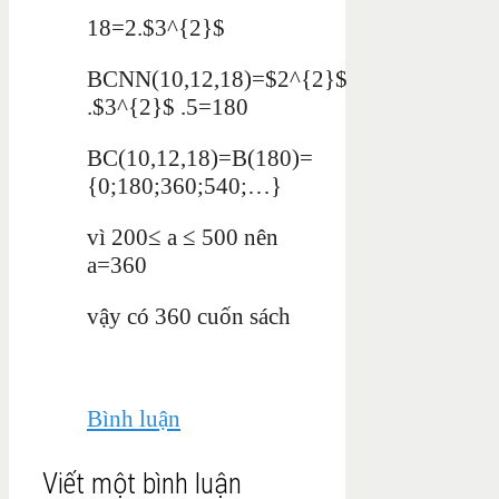
18=2.$3^{2}$
BCNN(10,12,18)=$2^{2}$
.$3^{2}$ .5=180
BC(10,12,18)=B(180)=
{0;180;360;540;…}
vì 200≤ a ≤ 500 nên
a=360
vậy có 360 cuố
n sách
Bình luận
Viết một bình luận