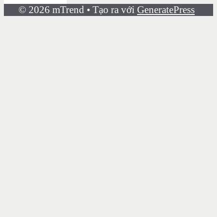
© 2026 mTrend
• Tạo ra với
GeneratePress