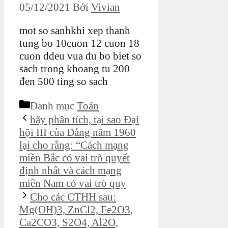
05/12/2021
Bởi
Vivian
mot so sanhkhi xep thanh
tung bo 10cuon 12 cuon 18
cuon ddeu vua đu bo biet so
sach trong khoang tu 200
đen 500 ting so sach
Danh mục
Toán
hãy phân tích, tại sao Đại
hội III của Đảng năm 1960
lại cho rằng: “Cách mạng
miền Bắc có vai trò quyết
định nhất và cách mạng
miền Nam có vai trò quy
Cho các CTHH sau:
Mg(OH)3, ZnCl2, Fe2O3,
Ca2CO3, S2O4, Al2O,