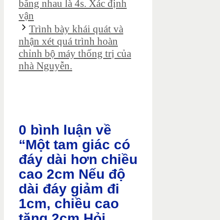
bằng nhau là 4s. Xác định
vận
Trình bày khái quát và
nhận xét quá trình hoàn
chỉnh bộ máy thống trị của
nhà Nguyễn.
0 bình luận về
“Một tam giác có
đáy dài hơn chiều
cao 2cm Nếu độ
dài đáy giảm đi
1cm, chiều cao
tăng 2cm Hỏi