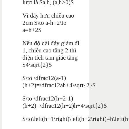
lượt là $a,h, (a,h>0)$
Vì đáy hơn chiều cao
2cm $\to a-h=2\to
a=h+2$
Nếu độ dài đáy giảm đi
1, chiều cao tăng 2 thì
diện tích tam giác tăng
$4\sqrt{2}$
$\to \dfrac12(a-1)
(h+2)=\dfrac12ah+4\sqrt{2}$
$\to \dfrac12(h+2-1)
(h+2)=\dfrac12(h+2)h+4\sqrt{2}$
$\to\left(h+1\right)\left(h+2\right)=h\left