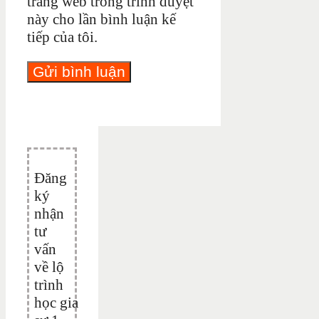
trang web trong trình duyệt
này cho lần bình luận kế
tiếp của tôi.
Đăng
ký
nhận
tư
vấn
về lộ
trình
học gia