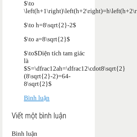
$\to
\left(h+1\right)\left(h+2\right)=h\left(h+2
$\to h=8\sqrt{2}-2$
$\to a=8\sqrt{2}$
$\to$Diện tích tam giác
là
$S=\dfrac12ah=\dfrac12\cdot8\sqrt{2}
(8\sqrt{2}-2)=64-
8\sqrt{2}$
Bình luận
Viết một bình luận
Bình luận