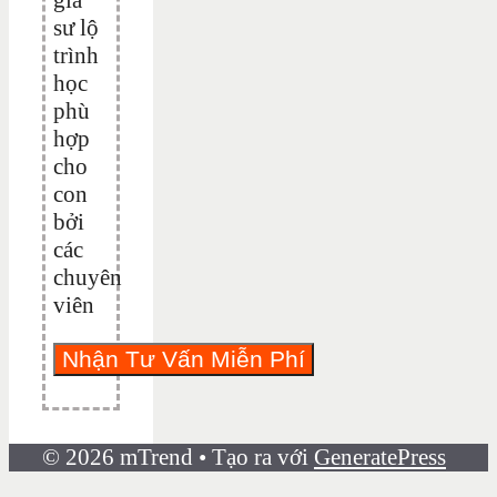
sư lộ
trình
học
phù
hợp
cho
con
bởi
các
chuyên
viên
© 2026 mTrend
• Tạo ra với
GeneratePress