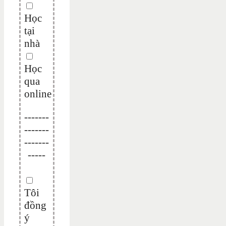
Học
tại
nhà
Học
qua
online
-------
-------
-------
-----
Tôi
đồng
ý