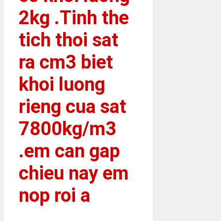
2kg .Tinh the
tich thoi sat
ra cm3 biet
khoi luong
rieng cua sat
7800kg/m3
.em can gap
chieu nay em
nop roi a