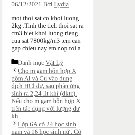
06/12/2021
Bởi
Lydia
mot thoi sat co khoi luong
2kg .Tinh the tich thoi sat ra
cm3 biet khoi luong rieng
cua sat 7800kg/m3 .em can
gap chieu nay em nop roi a
Danh mục
Vật Lý
Cho m gam hỗn hợp X
gồm Al và Cu vào dung
dịch HCl dư, sau phản ứng
sinh ra 2,24 lit khí (đktc).
Nếu cho m gam hỗn hợp X
trên tác dụng với lượng dư
kh
Lớp 6A có 24 học sinh
nam và 16 học sinh nữ . Cô