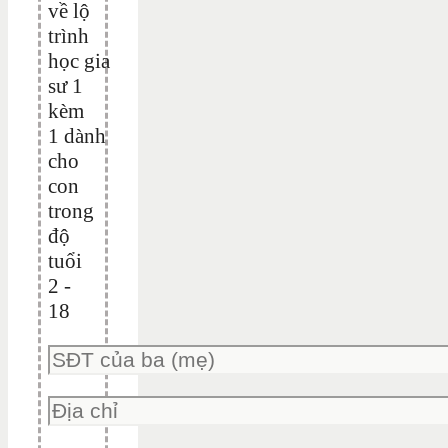
về lộ
trình
học gia
sư 1
kèm
1 dành
cho
con
trong
độ
tuổi
2 -
18