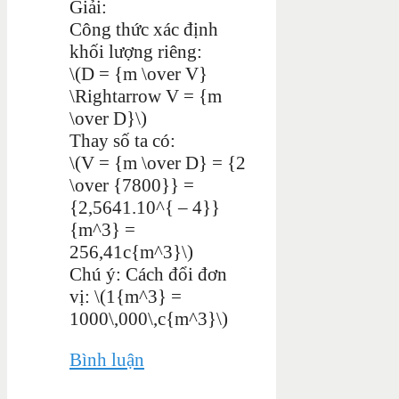
Giải:
Công thức xác định
khối lượng riêng:
\(D = {m \over V}
\Rightarrow V = {m
\over D}\)
Thay số ta có:
\(V = {m \over D} = {2
\over {7800}} =
{2,5641.10^{ – 4}}
{m^3} =
256,41c{m^3}\)
Chú ý: Cách đổi đơn
vị: \(1{m^3} =
1000\,000\,c{m^3}\)
Bình luận