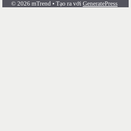
© 2026 mTrend
• Tạo ra với
GeneratePress