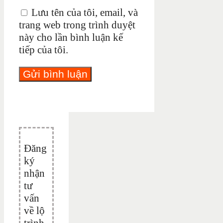
Lưu tên của tôi, email, và
trang web trong trình duyệt
này cho lần bình luận kế
tiếp của tôi.
Đăng
ký
nhận
tư
vấn
về lộ
trình