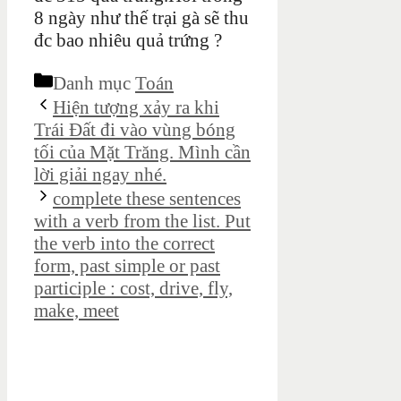
8 ngày như thế trại gà sẽ thu
đc bao nhiêu quả trứng ?
Danh mục
Toán
Hiện tượng xảy ra khi
Trái Đất đi vào vùng bóng
tối của Mặt Trăng. Mình cần
lời giải ngay nhé.
complete these sentences
with a verb from the list. Put
the verb into the correct
form, past simple or past
participle : cost, drive, fly,
make, meet