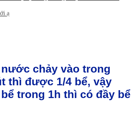
ới ạ
i nước chảy vào trong
t thì được 1/4 bể, vậy
bể trong 1h thì có đầy bể