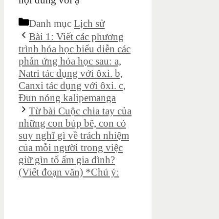
nội dung với ạ
Danh mục
Lịch sử
Bài 1: Viết các phương
trình hóa học biểu diễn các
phản ứng hóa học sau: a,
Natri tác dụng với ôxi. b,
Canxi tác dụng với ôxi. c,
Đun nóng kalipemanga
Từ bài Cuộc chia tay của
những con búp bê, con có
suy nghĩ gì về trách nhiệm
của mỗi người trong việc
giữ gìn tổ ấm gia đình?
(Viết đoạn văn) *Chú ý: