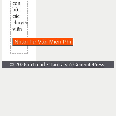
con
bởi
các
chuyên
viên
© 2026 mTrend
• Tạo ra với
GeneratePress