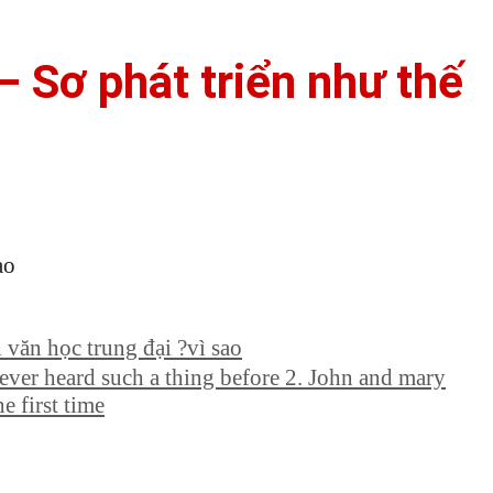
– Sơ phát triển như thế
ào
 văn học trung đại ?vì sao
ver heard such a thing before 2. John and mary
e first time