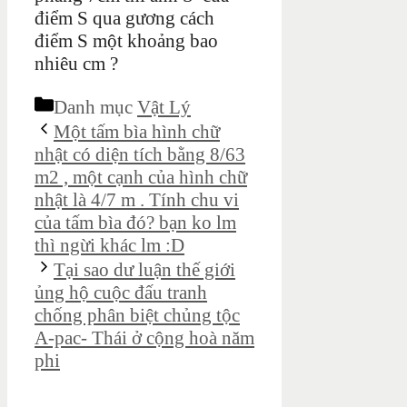
điểm S qua gương cách
điểm S một khoảng bao
nhiêu cm ?
Danh mục
Vật Lý
Một tấm bìa hình chữ
nhật có diện tích bằng 8/63
m2 , một cạnh của hình chữ
nhật là 4/7 m . Tính chu vi
của tấm bìa đó? bạn ko lm
thì ngừi khác lm :D
Tại sao dư luận thế giới
ủng hộ cuộc đấu tranh
chống phân biệt chủng tộc
A-pac- Thái ở cộng hoà năm
phi