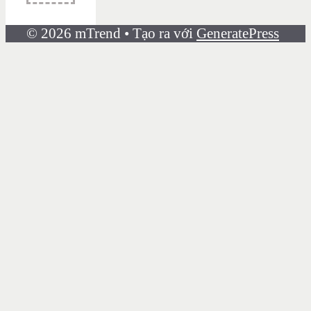
© 2026 mTrend
• Tạo ra với
GeneratePress