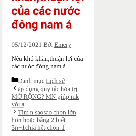
của các nước
đông nam á
05/12/2021
Bởi
Emery
Nêu khó khăn,thuận lợi của
các nước đông nam á
Danh mục
Lịch sử
áp dụng quy tắc hóa trị
MỞ RỘNG? MN giúp mk
với a
Tìm n saosao chon lớn
hơn hoặc bằng 2 biết
3n+1chia hết chon-1