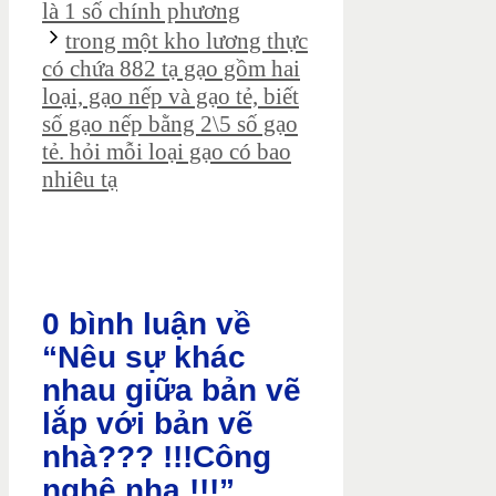
là 1 số chính phương
trong một kho lương thực
có chứa 882 tạ gạo gồm hai
loại, gạo nếp và gạo tẻ, biết
số gạo nếp bằng 2\5 số gạo
tẻ. hỏi mỗi loại gạo có bao
nhiêu tạ
0 bình luận về
“Nêu sự khác
nhau giữa bản vẽ
lắp với bản vẽ
nhà??? !!!Công
nghệ nha !!!”