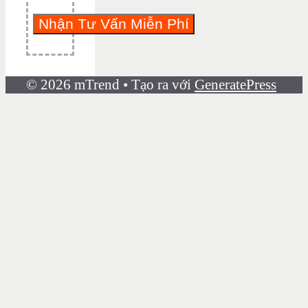
© 2026 mTrend
• Tạo ra với
GeneratePress