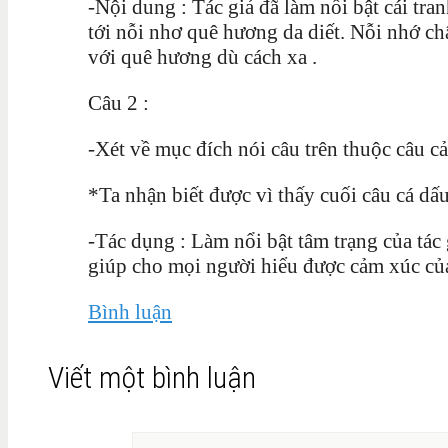
-Nội dung : Tác giả đã làm nổi bật cái tra
tới nỗi nhơ quê hương da diết. Nỗi nhớ châ
với quê hương dù cách xa .
Câu 2 :
-Xét về mục đích nói câu trên thuộc câu c
*Ta nhận biết được vì thấy cuối câu cá dấ
-Tác dụng : Làm nổi bật tâm trạng của tác 
giúp cho mọi người hiểu được cảm xúc của
Bình luận
Viết một bình luận