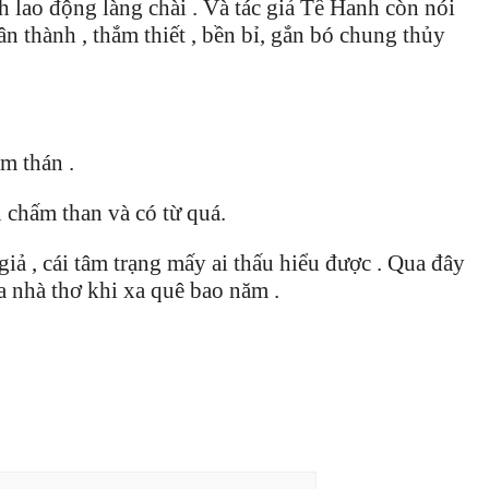
nh lao động làng chài . Và tác giả Tế Hanh còn nói
n thành , thắm thiết , bền bỉ, gắn bó chung thủy
ảm thán .
u chấm than và có từ quá.
giả , cái tâm trạng mấy ai thấu hiểu được . Qua đây
 nhà thơ khi xa quê bao năm .