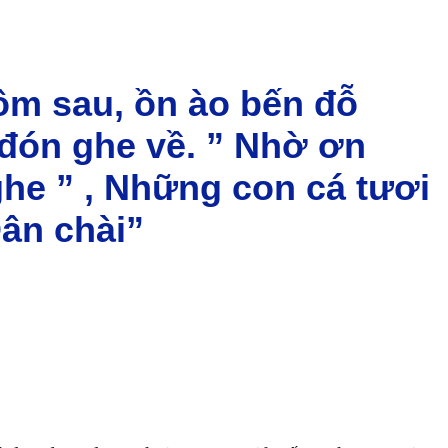
ôm sau, ồn ào bến đỗ
 đón ghe về. ” Nhờ ơn
 ghe ” , Những con cá tươi
Dân chài”