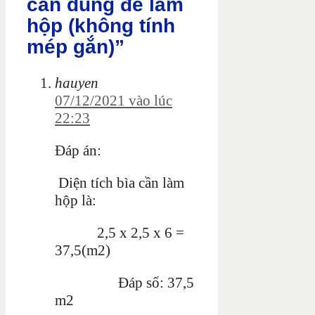
cần dùng để làm
hộp (không tính
mép gắn)”
hauyen
07/12/2021 vào lúc
22:23
Đáp án:
Diện tích bìa cần làm
hộp là:
2,5 x 2,5 x 6 =
37,5(m2)
Đáp số: 37,5
m2