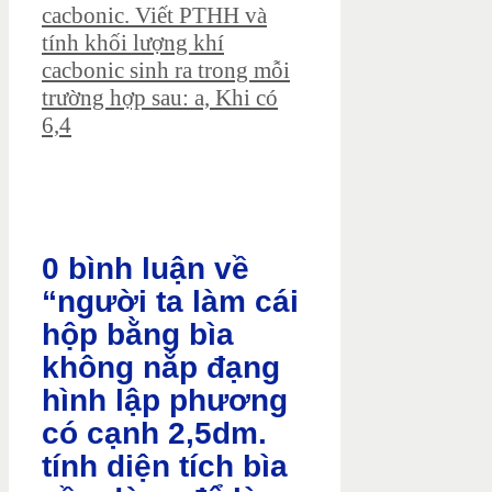
cacbonic. Viết PTHH và
tính khối lượng khí
cacbonic sinh ra trong mỗi
trường hợp sau: a, Khi có
6,4
0 bình luận về
“người ta làm cái
hộp bằng bìa
không nắp đạng
hình lập phương
có cạnh 2,5dm.
tính diện tích bìa