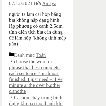
07/12/2021
Bởi
Amaya
người ta làm cái hộp bằng
bìa không nắp đạng hình
lập phương có cạnh 2,5dm.
tính diện tích bìa cần dùng
để làm hộp (không tính mép
gắn)
Danh mục
Toán
choose the word or
phrase that best completes
each sentence i’m almost
finished. I just need –. five
minute a. the over b.other
c.anothe
Cacbon cháy trong bình
đựng khí oxi tạo thành khí