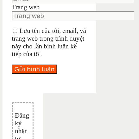
Trang web
Lưu tên của tôi, email, và
trang web trong trình duyệt
này cho lần bình luận kế
tiếp của tôi.
Đăng
ký
nhận
tư