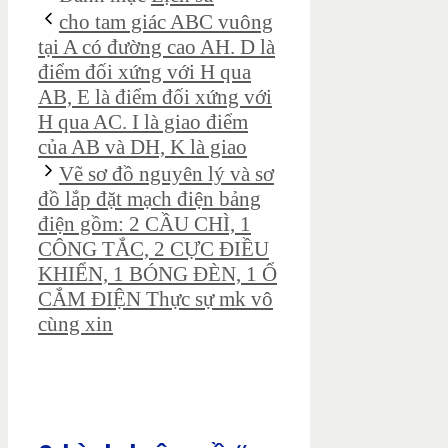
cho tam giác ABC vuông
tại A có đường cao AH. D là
điểm đối xứng với H qua
AB, E là điểm đối xứng với
H qua AC. I là giao điểm
của AB và DH, K là giao
Vẽ sơ đồ nguyên lý và sơ
đồ lắp đặt mạch điện bảng
điện gồm: 2 CẦU CHÌ, 1
CÔNG TẮC, 2 CỰC ĐIỀU
KHIỂN, 1 BÓNG ĐÈN, 1 Ổ
CẮM ĐIỆN Thực sự mk vô
cùng xin