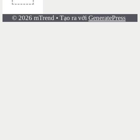
© 2026 mTrend
• Tạo ra với
GeneratePress