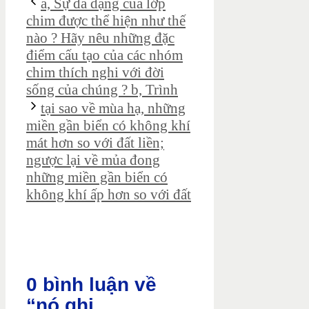
a, Sự đa dạng của lớp
chim được thể hiện như thế
nào ? Hãy nêu những đặc
điểm cấu tạo của các nhóm
chim thích nghi với đời
sống của chúng ? b, Trình
tại sao về mùa hạ, những
miền gần biển có không khí
mát hơn so với đất liền;
ngược lại về mủa đong
những miền gần biển có
không khí ấp hơn so với đất
0 bình luận về
“nó ghi