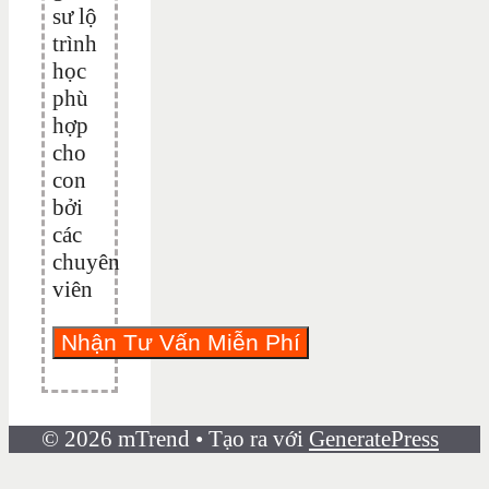
sư lộ
trình
học
phù
hợp
cho
con
bởi
các
chuyên
viên
© 2026 mTrend
• Tạo ra với
GeneratePress