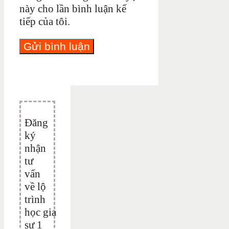
này cho lần bình luận kế
tiếp của tôi.
Đăng
ký
nhận
tư
vấn
về lộ
trình
học gia
sư 1