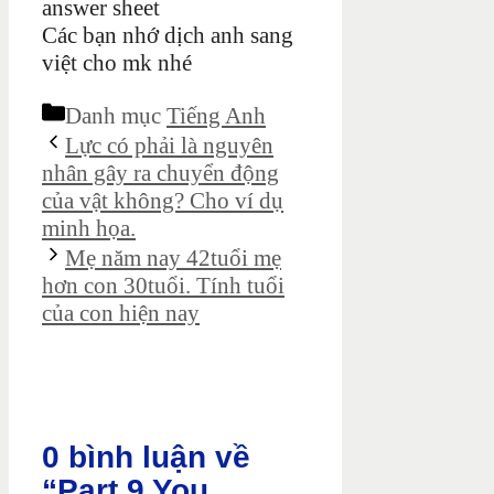
answer sheet
Các bạn nhớ dịch anh sang
việt cho mk nhé
Danh mục
Tiếng Anh
Lực có phải là nguyên
nhân gây ra chuyển động
của vật không? Cho ví dụ
minh họa.
Mẹ năm nay 42tuổi mẹ
hơn con 30tuổi. Tính tuổi
của con hiện nay
0 bình luận về
“Part 9 You