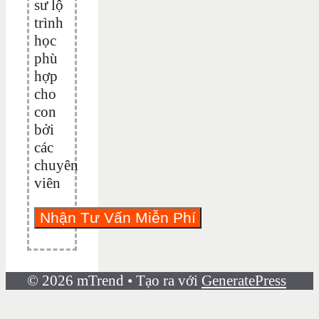
sư lộ
trình
học
phù
hợp
cho
con
bởi
các
chuyên
viên
© 2026 mTrend
• Tạo ra với
GeneratePress