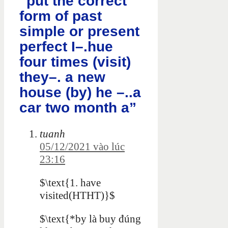
“put the correct
form of past
simple or present
perfect I–.hue
four times (visit)
they–. a new
house (by) he –..a
car two month a”
tuanh
05/12/2021 vào lúc
23:16
$\text{1. have
visited(HTHT)}$
$\text{*by là buy đúng