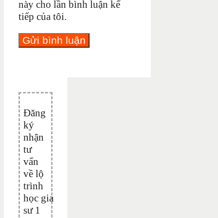
này cho lần bình luận kế
tiếp của tôi.
Đăng
ký
nhận
tư
vấn
về lộ
trình
học gia
sư 1