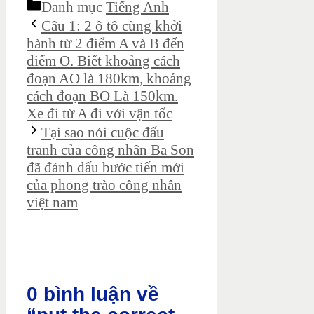
Danh mục
Tiếng Anh
Câu 1: 2 ô tô cùng khởi
hành từ 2 điểm A và B đến
điểm O. Biết khoảng cách
đoạn AO là 180km, khoảng
cách đoạn BO Là 150km.
Xe đi từ A đi với vận tốc
Tại sao nói cuộc đấu
tranh của công nhân Ba Son
đã đánh dấu bước tiến mới
của phong trào công nhân
việt nam
0 bình luận về