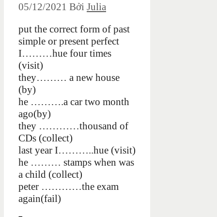
05/12/2021
Bởi
Julia
put the correct form of past
simple or present perfect
I………hue four times
(visit)
they……… a new house
(by)
he ……….a car two month
ago(by)
they …………thousand of
CDs (collect)
last year I………..hue (visit)
he ……… stamps when was
a child (collect)
peter …………the exam
again(fail)