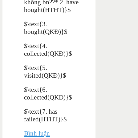
không bn??* 2. have
bought(HTHT)}$
$\text{3.
bought(QKĐ)}$
$\text{4.
collected(QKĐ)}$
$\text{5.
visited(QKĐ)}$
$\text{6.
collected(QKĐ)}$
$\text{7. has
failed(HTHT)}$
Bình luận