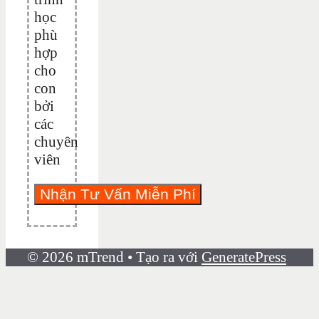
học
phù
hợp
cho
con
bởi
các
chuyên
viên
© 2026 mTrend
• Tạo ra với
GeneratePress