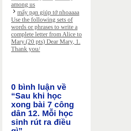
among us
mấy pạn giúp tớ nhoaaaa
Use the following sets of
words or phrases to write a
complete letter from Alice to
Mary.(20 pts) Dear Mary, 1.
Thank you/
0 bình luận về
“Sau khi học
xong bài 7 công
dân 12. Mỗi học
sinh rút ra điều
gì”