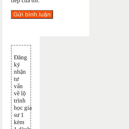
tiếp của tôi.
Đăng
ký
nhận
tư
vấn
về lộ
trình
học gia
sư 1
kèm