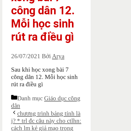
công dân 12.
Mỗi học sinh
rút ra điều gì
26/07/2021
Bởi
Arya
Sau khi học xong bài 7
công dân 12. Mỗi học sinh
rút ra điều gì
Danh mục
Giáo dục công
dân
chương trình bảng tính là
j? * trl đc câu này cho ctlhn:
cách lm kẻ giả mạo trong