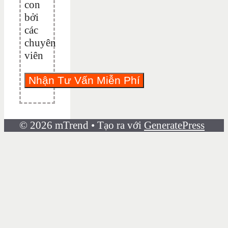
con
bởi
các
chuyên
viên
© 2026 mTrend
• Tạo ra với
GeneratePress