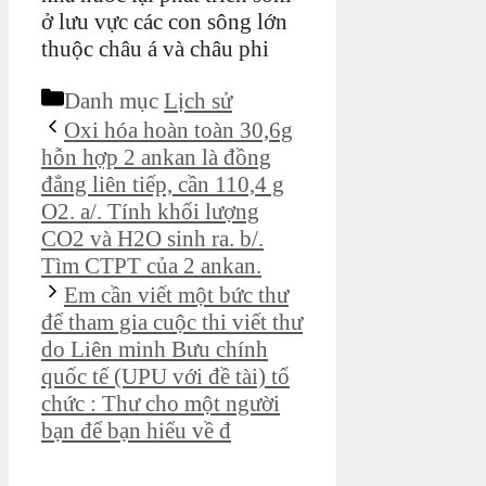
ở lưu vực các con sông lớn
thuộc châu á và châu phi
Danh mục
Lịch sử
Oxi hóa hoàn toàn 30,6g
hỗn hợp 2 ankan là đồng
đẳng liên tiếp, cần 110,4 g
O2. a/. Tính khối lượng
CO2 và H2O sinh ra. b/.
Tìm CTPT của 2 ankan.
Em cần viết một bức thư
để tham gia cuộc thi viết thư
do Liên minh Bưu chính
quốc tế (UPU với đề tài) tổ
chức : Thư cho một người
bạn để bạn hiểu về đ