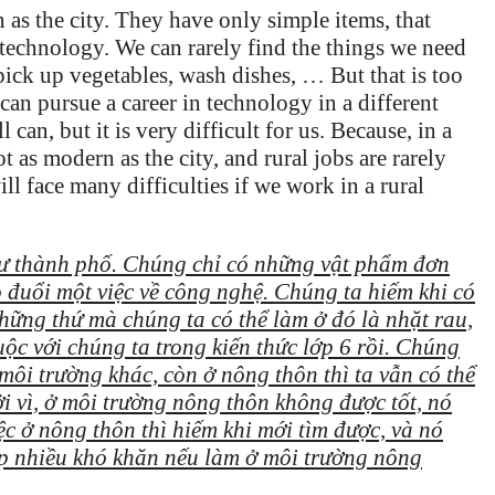
 as the city. They have only simple items, that
n technology. We can rarely find the things we need
 pick up vegetables, wash dishes, … But that is too
can pursue a career in technology in a different
 can, but it is very difficult for us. Because, in a
ot as modern as the city, and rural jobs are rarely
ill face many difficulties if we work in a rural
hư thành phố. Chúng chỉ có những vật phẩm đơn
eo đuổi một việc về công nghệ. Chúng ta hiếm khi có
Những thứ mà chúng ta có thể làm ở đó là nhặt rau,
ộc với chúng ta trong kiến thức lớp 6 rồi. Chúng
môi trường khác, còn ở nông thôn thì ta vẫn có thể
ởi vì, ở môi trường nông thôn không được tốt, nó
c ở nông thôn thì hiếm khi mới tìm được, và nó
ặp nhiều khó khăn nếu làm ở môi trường nông