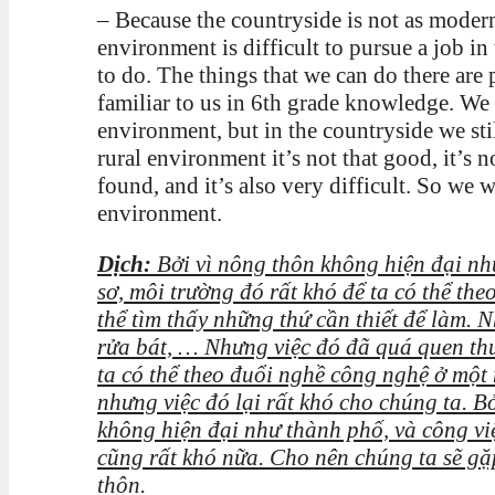
–
Because the countryside is not as modern
environment is difficult to pursue a job i
to do. The things that we can do there are
familiar to us in 6th grade knowledge. We 
environment, but in the countryside we still
rural environment it’s not that good, it’s n
found, and it’s also very difficult. So we w
environment.
Dịch:
Bởi vì nông thôn không hiện đại n
sơ, môi trường đó rất khó để ta có thể th
thể tìm thấy những thứ cần thiết để làm. 
rửa bát, … Nhưng việc đó đã quá quen thu
ta có thể theo đuổi nghề công nghệ ở một 
nhưng việc đó lại rất khó cho chúng ta. B
không hiện đại như thành phố, và công việ
cũng rất khó nữa. Cho nên chúng ta sẽ g
thôn.