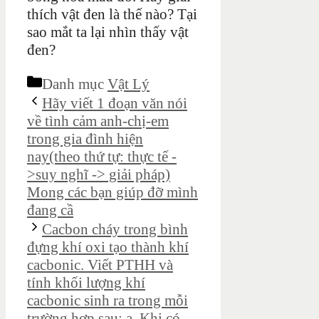
thích vật đen là thế nào? Tại
sao mắt ta lại nhìn thấy vật
đen?
Danh mục
Vật Lý
Hãy viết 1 đoạn văn nói
về tình cảm anh-chị-em
trong gia đình hiện
nay(theo thứ tự: thực tế -
>suy nghĩ -> giải pháp)
Mong các bạn giúp đỡ mình
đang cầ
Cacbon cháy trong bình
đựng khí oxi tạo thành khí
cacbonic. Viết PTHH và
tính khối lượng khí
cacbonic sinh ra trong mỗi
trường hợp sau: a, Khi có