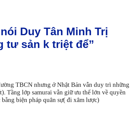
 nói Duy Tân Minh Trị
tư sản k triệt để”
n đường TBCN nhưng ở Nhật Bản vẫn duy trì những
ất). Tầng lớp samurai vẫn giữ ưu thế lớn về quyền
c bằng biện pháp quân sự( đi xâm lược)