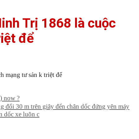
inh Trị 1868 là cuộc
iệt để
 mạng tư sản k triệt để
o) now ?
g đổi 30 m trên giây đến chân dốc đứng yên máy
n dốc xe luôn c