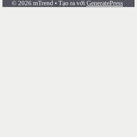
© 2026 mTrend
• Tạo ra với
GeneratePress