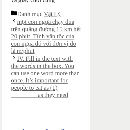
và giây cuối cùng
Danh mục
Vật Lý
một con ngựa chạy đua
trên quãng đường 15 km hết
20 phút. Tính vận tốc của
con ngụa đó với đơn vị đo
là m/phút
IV. Fill in the text with
the words in the box. You
can use one word more than
once. It’s important for
people to eat as (1)
________ as they need