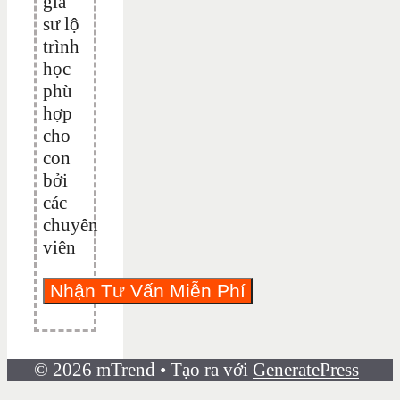
gia
sư lộ
trình
học
phù
hợp
cho
con
bởi
các
chuyên
viên
© 2026 mTrend
• Tạo ra với
GeneratePress