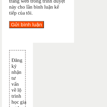
trang web trong trình duyệt
này cho lần bình luận kế
tiếp của tôi.
Đăng
ký
nhận
tư
vấn
về lộ
trình
học gia