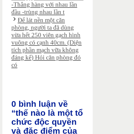
-Thẳng hàng với nhau lần
đầu -trùng nhau lần t
Để lát nền một căn
phòng, người ta đã dùng
vừa hết 250 viên gạch hình
vuông có cạnh 40cm. (Diện
tích phần mạch vữa không
đáng kể) Hỏi căn phòng đó
có
0 bình luận về
“thế nào là một tổ
chức độc quyền
và đặc điểm của