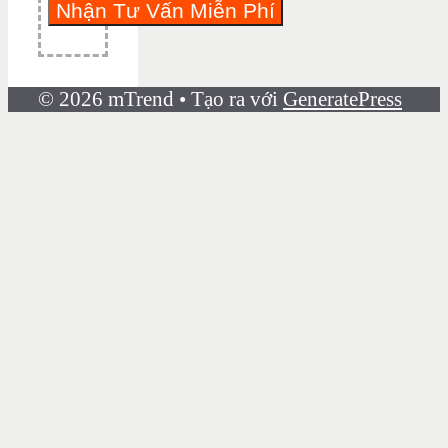
© 2026 mTrend
• Tạo ra với
GeneratePress