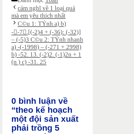
Danh mục
Toán
cảm nghĩ về 1 loại quả
mà em yêu thích nhất
C©u 1: TÝnh a) b)
--7.[(-2)4 + (-36): (-32)]
– (-5)3 C©u 2: TÝnh nhanh
a) -(-1998) – (-271 + 2998)
b) -52. 13. (-2)2. (-1)2n + 1
(n ) c) -31. 25
0 bình luận về
“theo kế hoạch
một đội sản xuất
phải trồng 5