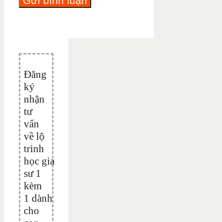
Đăng
ký
nhận
tư
vấn
về lộ
trình
học gia
sư 1
kèm
1 dành
cho