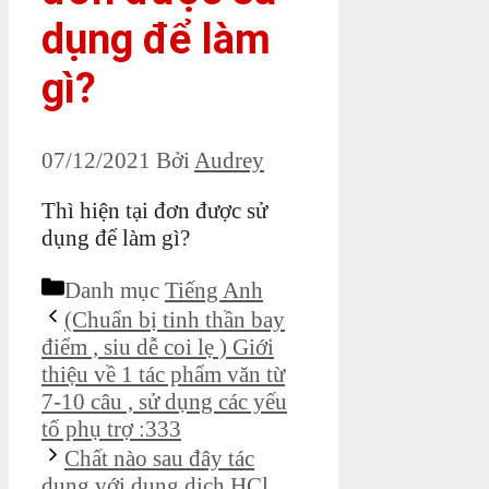
dụng để làm
gì?
07/12/2021
Bởi
Audrey
Thì hiện tại đơn được sử
dụng để làm gì?
Danh mục
Tiếng Anh
(Chuẩn bị tinh thần bay
điểm , siu dễ coi lẹ ) Giới
thiệu về 1 tác phẩm văn từ
7-10 câu , sử dụng các yếu
tố phụ trợ :333
Chất nào sau đây tác
dụng với dung dịch HCl