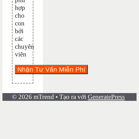
hợp
cho
con
bởi
các
chuyên
viên
© 2026 mTrend
• Tạo ra với
GeneratePress