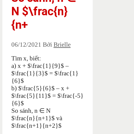
N $\frac{n}
{n+
06/12/2021
Bởi
Brielle
Tìm x, biết:
a) x + $\frac{1}{9}$ –
$\frac{1}{3}$ = $\frac{1}
{6}$
b) $\frac{5}{6}$ – x +
$\frac{5}{11}$ = $\frac{-5}
{6}$
So sánh, n ∈ N
$\frac{n}{n+1}$ và
$\frac{n+1}{n+2}$