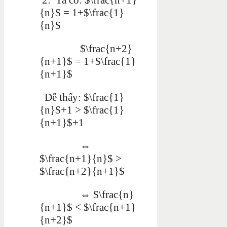
{n}$ = 1+$\frac{1}
{n}$
$\frac{n+2}
{n+1}$ = 1+$\frac{1}
{n+1}$
Dễ thấy: $\frac{1}
{n}$+1 > $\frac{1}
{n+1}$+1
⇔
$\frac{n+1}{n}$ >
$\frac{n+2}{n+1}$
⇔ $\frac{n}
{n+1}$ < $\frac{n+1}
{n+2}$