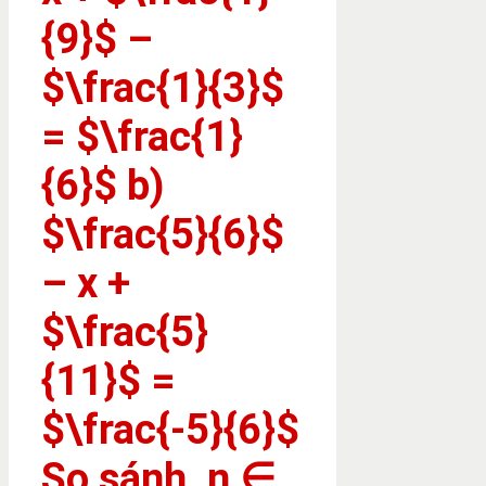
{9}$ –
$\frac{1}{3}$
= $\frac{1}
{6}$ b)
$\frac{5}{6}$
– x +
$\frac{5}
{11}$ =
$\frac{-5}{6}$
So sánh, n ∈