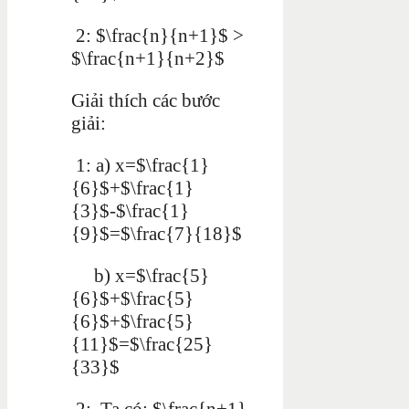
2: $\frac{n}{n+1}$ >
$\frac{n+1}{n+2}$
Giải thích các bước
giải:
1: a) x=$\frac{1}
{6}$+$\frac{1}
{3}$-$\frac{1}
{9}$=$\frac{7}{18}$
b) x=$\frac{5}
{6}$+$\frac{5}
{6}$+$\frac{5}
{11}$=$\frac{25}
{33}$
2: Ta có: $\frac{n+1}