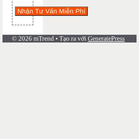
© 2026 mTrend
• Tạo ra với
GeneratePress