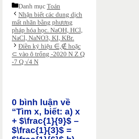
Danh mục
Toán
Nhận biết các dung dịch
mất nhãn bằng phương
pháp hóa học. NaOH, HCl,
NaCl, NaNO3, KI, KBr.
Điền ký hiệu ∈,∉ hoặc
⊂ vào ô trống -2020 N Z Q
-7 Q √4 N
0 bình luận về
“Tìm x, biết: a) x
+ $\frac{1}{9}$ –
$\frac{1}{3}$ =