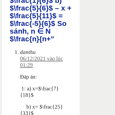
$\frac{1}{6}$ b)
$\frac{5}{6}$ – x +
$\frac{5}{11}$ =
$\frac{-5}{6}$ So
sánh, n ∈ N
$\frac{n}{n+”
danthu
06/12/2021 vào lúc
01:29
Đáp án:
1: a) x=$\frac{7}
{18}$
b) x= $\frac{25}
{33}$