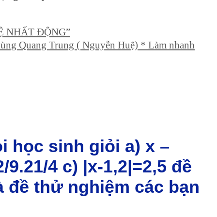
ĐỆ NHẤT ĐỘNG”
 hùng Quang Trung ( Nguyễn Huệ) * Làm nhanh
i học sinh giỏi a) x –
/9.21/4 c) |x-1,2|=2,5 đề
là đề thử nghiệm các bạn