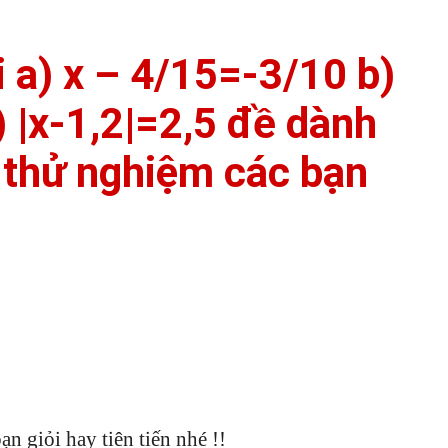
i a) x – 4/15=-3/10 b)
 |x-1,2|=2,5 đề dành
ề thử nghiệm các bạn
ạn giỏi hay tiên tiến nhé !!