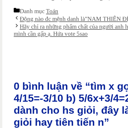
Danh mục
Toán
Động nào đc mệnh danh là”NAM THIÊN 
Hãy chỉ ra những phẩm chất của người anh
mình cần gấp ạ. Hứa vote 5sao
0 bình luận về “tìm x gọ
4/15=-3/10 b) 5/6x+3/4=2
dành cho hs giỏi, đây 
giỏi hay tiên tiến n”