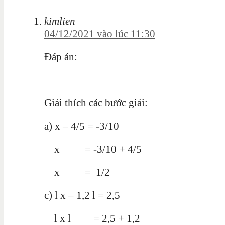
kimlien
04/12/2021 vào lúc 11:30
Đáp án:
Giải thích các bước giải:
a) x – 4/5 = -3/10
x = -3/10 + 4/5
x = 1/2
c) l x – 1,2 l = 2,5
l x l = 2,5 + 1,2