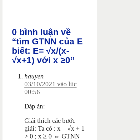
0 bình luận về
“tìm GTNN của E
biết: E= √x/(x-
√x+1) với x ≥0”
hauyen
03/10/2021 vào lúc
00:56
Đáp án:
Giải thích các bước
giải: Ta có : x – √x + 1
> 0 ; x ≥ 0 ⇔ GTNN