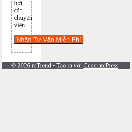
bởi
các
chuyên
viên
© 2026 mTrend
• Tạo ra với
GeneratePress