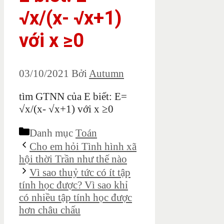
√x/(x- √x+1)
với x ≥0
03/10/2021
Bởi
Autumn
tìm GTNN của E biết: E=
√x/(x- √x+1) với x ≥0
Danh mục
Toán
Cho em hỏi Tình hình xã
hội thời Trần như thế nào
Vì sao thuỷ tức có ít tập
tính học được? Vì sao khỉ
có nhiều tập tính học được
hơn châu chấu