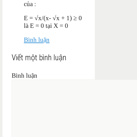
của :
E = √x/(x- √x + 1) ≥ 0
là E = 0 tại X = 0
Bình luận
Viết một bình luận
Bình luận