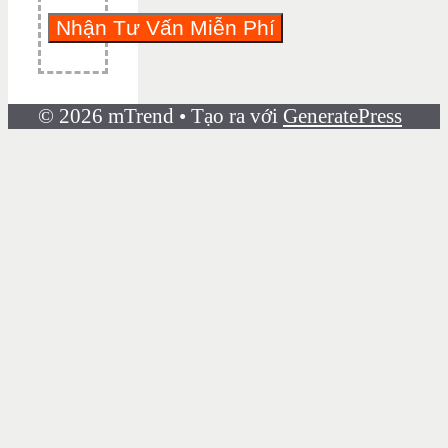
© 2026 mTrend
• Tạo ra với
GeneratePress