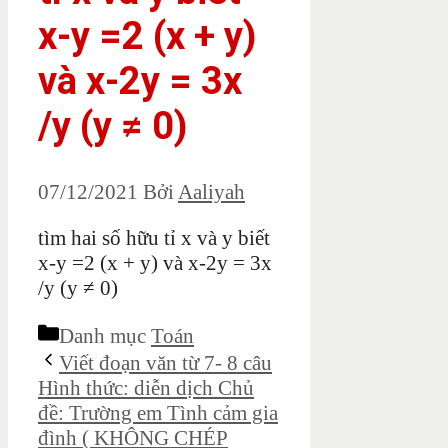
x-y =2 (x + y)
và x-2y = 3x
/y (y ≠ 0)
07/12/2021
Bởi
Aaliyah
tìm hai số hữu tỉ x và y biết
x-y =2 (x + y) và x-2y = 3x
/y (y ≠ 0)
Danh mục
Toán
Viết đoạn văn từ 7- 8 câu
Hình thức: diễn dịch Chủ
đề: Trường em Tình cảm gia
đình ( KHÔNG CHÉP