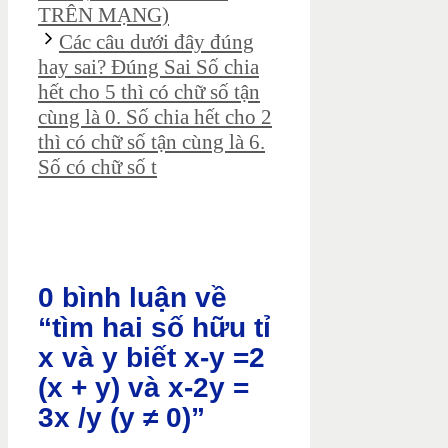
TRÊN MẠNG)
Các câu dưới đây đúng
hay sai? Đúng Sai Số chia
hết cho 5 thì có chữ số tận
cùng là 0. Số chia hết cho 2
thì có chữ số tận cùng là 6.
Số có chữ số t
0 bình luận về
“tìm hai số hữu tỉ
x và y biết x-y =2
(x + y) và x-2y =
3x /y (y ≠ 0)”