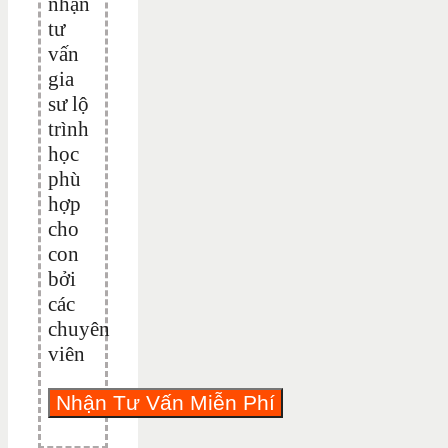
nhận
tư
vấn
gia
sư lộ
trình
học
phù
hợp
cho
con
bởi
các
chuyên
viên