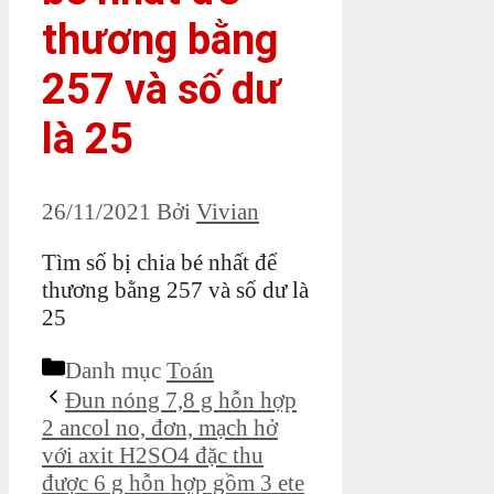
thương bằng
257 và số dư
là 25
26/11/2021
Bởi
Vivian
Tìm số bị chia bé nhất để
thương bằng 257 và số dư là
25
Danh mục
Toán
Đun nóng 7,8 g hỗn hợp
2 ancol no, đơn, mạch hở
với axit H2SO4 đặc thu
được 6 g hỗn hợp gồm 3 ete