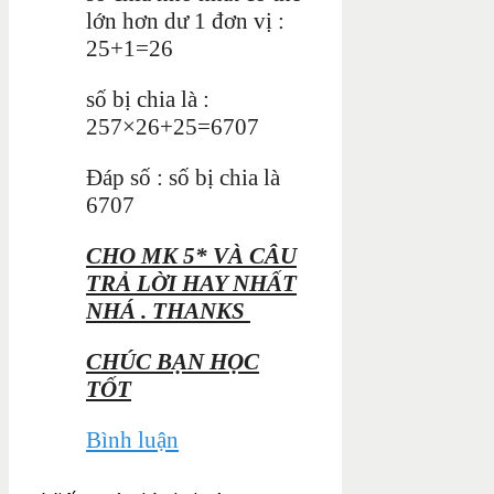
lớn hơn dư 1 đơn vị :
25+1=26
số bị chia là :
257×26+25=6707
Đáp số : số bị chia là
6707
CHO MK 5* VÀ CÂU
TRẢ LỜI HAY NHẤT
NHÁ . THANKS
CHÚC BẠN HỌC
TỐT
Bình luận