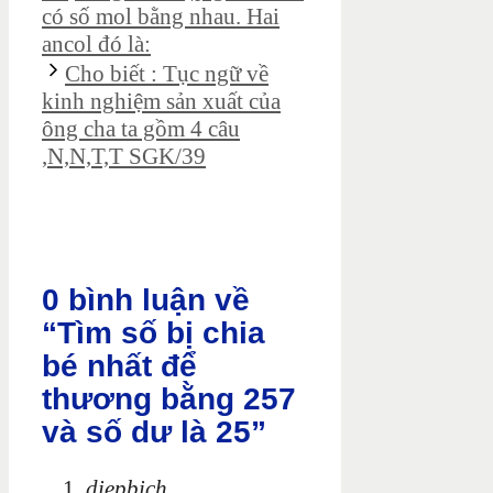
có số mol bằng nhau. Hai
ancol đó là:
Cho biết : Tục ngữ về
kinh nghiệm sản xuất của
ông cha ta gồm 4 câu
,N,N,T,T SGK/39
0 bình luận về
“Tìm số bị chia
bé nhất để
thương bằng 257
và số dư là 25”
diepbich