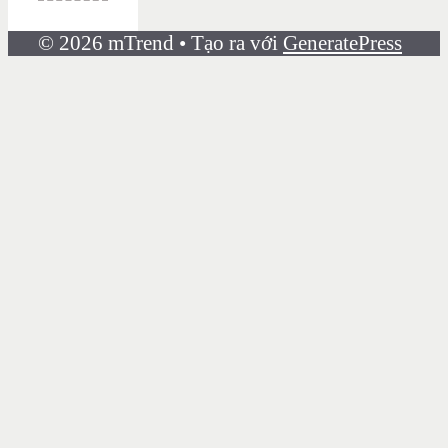
© 2026 mTrend
• Tạo ra với
GeneratePress