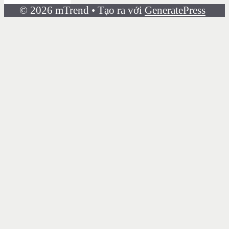
© 2026 mTrend
• Tạo ra với
GeneratePress