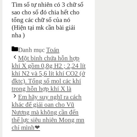
Tìm số tự nhiên có 3 chữ số
sao cho số đó chia hết cho
tổng các chữ số của nó
(Hiện tại mk cần bài giải
nha )
Danh mục
Toán
Một bình chứa hỗn hợp
khí X gồm 0,8g H2 ; 2,24 lít
khí N2 và 5,6 lít khí CO2 (ở
đktc). Tổng số mol các khí
trong hỗn hợp khí X là
Em hãy suy nghĩ ra cách
khác để giải oan cho Vũ
Nương mà không cần đến
thế lực siêu nhiên Mong mn
chỉ mình❤