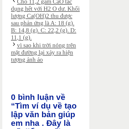
Cho 11,2 gam CaO tác
dụng hết với H2 O dư. Khối
lượng Ca(OH)2 thu được
sau phản ứng là A: 18 (g).
B: 14,8 (g). C: 22,2 (g). D:
11,1 (g).
vì sao khi trời nóng trên
mặt đường lại xảy ra hiện
tượng ảnh ảo
0 bình luận về
“Tìm ví dụ về tạo
lập văn bản giúp
em nha . Đây là