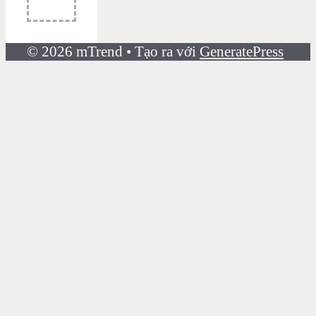
© 2026 mTrend
• Tạo ra với
GeneratePress