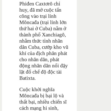
Phiđen Caxtơrô chỉ
huy, đã mở cuộc tấn
công vào trại lính
Môncađa (trại lính lớn
thứ hai ở Cuba) nằm ở
thành phố Xanchiagô,
nhằm thức tỉnh nhân
dân Cuba, cướp kho vũ
khí của địch phân phát
cho nhân dân, phát
động nhân dân nổi đậy
lật đổ chế độ độc tài
Batixta.
Cuộc khởi nghĩa
Môncađa bị bại lộ và
thất bại, nhiều chiến sĩ
cách mạng hi sinh,