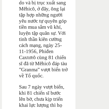
do và bị trục xuất sang
Mêhicô, ở đây, ông lại
tập hợp những người
yêu nước tự quyên góp
tiền mua sắm vũ khí,
luyện tập quân sự. Với
tinh thần kiên cường
cách mạng, ngày 25-
11-1956, Phiđen
Caxtơrô cùng 81 chiến
sĩ đã từ Mêhicô đáp tàu
”Granma” vượt biển trở
về Tổ quốc.
Sau 7 ngày vượt biển,
khi 81 chiến sĩ bước
lên bờ, chưa kịp triển
khai lực lượng thì họ