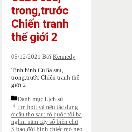
trong,trước
Chiến tranh
thế giới 2
05/12/2021
Bởi
Kennedy
Tình hình CuBa sau,
trong,trước Chiến tranh thế
giới 2
Danh mục
Lịch sử
tìm bptt và nêu tác dụng
ở câu thơ sau: tổ quốc tôi ba
nghìn năm cây số biển chứ
S bao đời hình chiếc mỏ neo