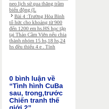
neo lịch sử qua thăng trầm
biển động (L
Bài 4 :Trường Hòa Bình
tổ hức cho khoảng từ 900
đến 1200 em hs.HS học tập
tại Thảo Cầm Viên nếu chia
thành nhóm 15 hs,18 hs,24
hs đều thiếu 4 e . Tính
0 bình luận về
“Tình hình CuBa
sau, trong,trước
Chiến tranh thế
giới 2”